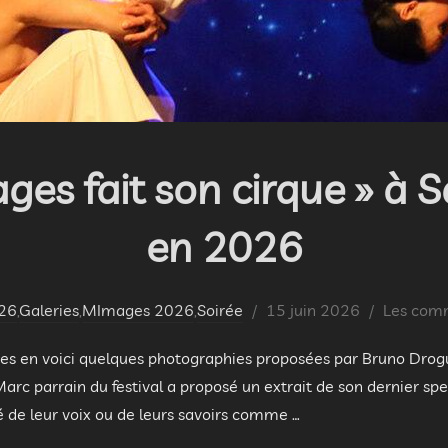
ges fait son cirque » à S
en 2026
Publié
26
,
Galeries
,
MImages 2026
,
Soirée
15 juin 2026
Les comm
le
tes en voici quelques photographies proposées par Bruno Drogue
Marc parrain du festival a proposé un extrait de son dernier s
nné de leur voix ou de leurs savoirs comme …