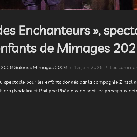
des Enchanteurs », spect
enfants de Mimages 202
Publié
2026
,
Galeries
,
MImages 2026
15 juin 2026
Les comment
le
du spectacle pour les enfants donnés par la compagnie Zinzol
erry Nadalini et Philippe Phénieux en sont les principaux act