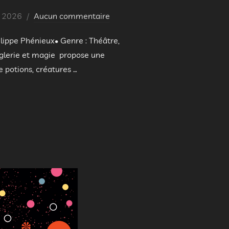
r 2026
Aucun commentaire
ilippe Phénieux• Genre : Théâtre,
nglerie et magie propose une
 potions, créatures …
LAIRES »