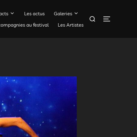
acts
Les actus
Galeries
Rechercher :
PERMUTER 
compagnies au festival
Les Artistes