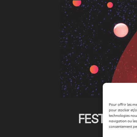
Pour offrir les m
pour stocker et/o
FESTIVAL 
technologies nou
navigation ou les
consentement peut