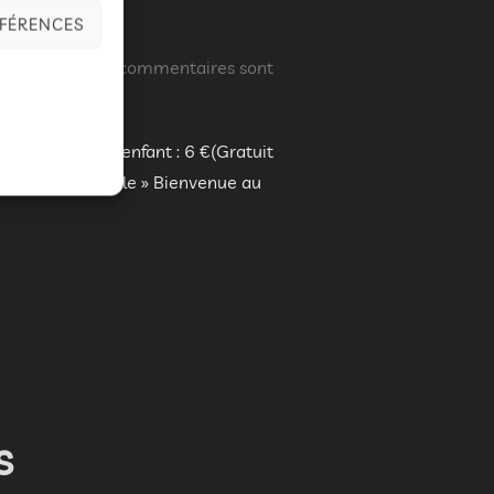
ÉFÉRENCES
ier 2026
Les commentaires sont
10 € – Tarif enfant : 6 €(Gratuit
 Ça roule la boule » Bienvenue au
6 – 20E ÉDITION : LE PROGRAMME »
s