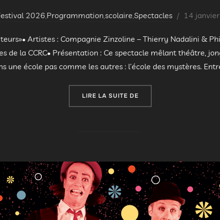
Publié
Festival 2026
,
Programmation
,
scolaire
,
Spectacles
14 janvie
le
teurs»• Artistes : Compagnie Zinzoline – Thierry Nadalini & Ph
s de la CCRC• Présentation : Ce spectacle mêlant théâtre, jo
s une école pas comme les autres : l’école des mystères. Entre
« REPRÉSENTATIONS SCO
LIRE LA SUITE DE