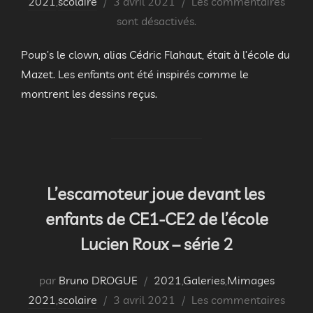
Publié
2021
,
scolaire
3 avril 2021
Les commentaires
le
sont désactivés.
Poup’s le clown, alias Cédric Flahaut, était à l’école du
Mazet. Les enfants ont été inspirés comme le
montrent les dessins reçus.
L’escamoteur joue devant les
enfants de CE1-CE2 de l’école
Lucien Roux – série 2
par
Bruno DROGUE
2021
,
Galeries
,
Mimages
Publié
2021
,
scolaire
3 avril 2021
Les commentaires