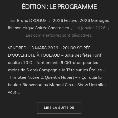
ÉDITION : LE PROGRAMME
par
Bruno DROGUE
2026
,
Festival 2026
,
Mimages
Publié
fait son cirque
,
Soirée
,
Spectacles
14 janvier 2026
le
Les commentaires sont désactivés.
VENDREDI 13 MARS 2026 – 20H00 SOIRÉE
D’OUVERTURE À TOULAUD – Salle des fêtes Tarif
adulte : 10 € – Tarif enfant : 6 €(Gratuit pour les
moins de 5 ans) Compagnie la Tête sur les Étoiles –
Thimotée Naline & Quentin Hubert – « Ça roule la
boule » Bienvenue au Maboul Circus Show ! Installez-
vous …
« FESTIVAL MIMAGES 202
LIRE LA SUITE DE