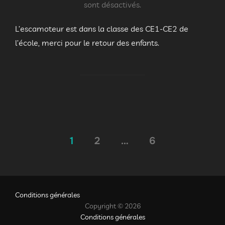
le
sont désactivés.
L’escamoteur est dans la classe des CE1-CE2 de
l’école, merci pour le retour des enfants.
Pagination
1
2
…
6
des
publications
Conditions générales
Copyright © 2026
Conditions générales