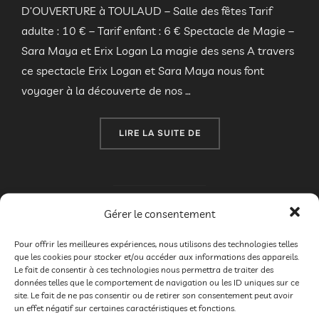
D’OUVERTURE à TOULAUD – Salle des fêtes Tarif
adulte : 10 € – Tarif enfant : 6 € Spectacle de Magie –
Sara Maya et Erix Logan La magie des sens A travers
ce spectacle Erix Logan et Sara Maya nous font
voyager à la découverte de nos …
« FESTIVAL MIMAGES 202
LIRE LA SUITE DE
Gérer le consentement
MIMAGES FAIT SON CIRQUE ! Soirée
Pour offrir les meilleures expériences, nous utilisons des technologies telles
que les cookies pour stocker et/ou accéder aux informations des appareils.
de clôture à Saint-Sylvestre
Le fait de consentir à ces technologies nous permettra de traiter des
données telles que le comportement de navigation ou les ID uniques sur ce
site. Le fait de ne pas consentir ou de retirer son consentement peut avoir
par
Bruno DROGUE
2023
,
Galeries
,
Mimages 2023
un effet négatif sur certaines caractéristiques et fonctions.