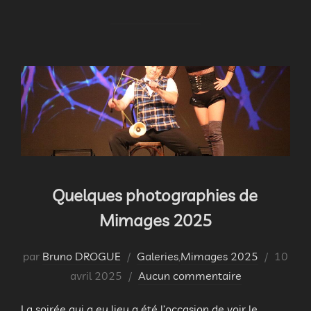
Quelques photographies de
Mimages 2025
Publié
par
Bruno DROGUE
Galeries
,
Mimages 2025
10
le
avril 2025
Aucun commentaire
La soirée qui a eu lieu a été l’occasion de voir le