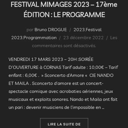
FESTIVAL MIMAGES 2023 – 17ème
ÉDITION : LE PROGRAMME
par
Bruno DROGUE
2023
,
Festival
Publié
2023
,
Programmation
23 décembre 2022
Les
le
commentaires sont désactivés.
VENDREDI 17 MARS 2023 – 20H :SOIRÉE
D’OUVERTURE à CORNAS Tarif adulte : 10,00€ – Tarif
enfant : 6,00€ . » Sconcerto d’Amore « CIE NANDO
ET MAILA . Sconcerto d’amore est un concert-
spectacle comique avec acrobaties aériennes, jeux
musicaux et exploits sonores. Nando et Maila ont fait
un pari : devenir musiciens de l’impossible en …
« FESTIVAL MIMAGES 202
LIRE LA SUITE DE