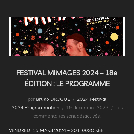
FESTIVAL MIMAGES 2024 – 18e
ÉDITION : LE PROGRAMME
par
Bruno DROGUE
2024
,
Festival
Publié
2024
,
Programmation
19 décembre 2023
Les
le
commentaires sont désactivés.
VENDREDI 15 MARS 2024 – 20 h 00SOIRÉE