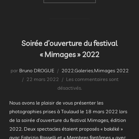
Soirée d’ouverture du festival
« Mimages » 2022
par
Bruno DROGUE
2022
,
Galeries
,
Mimages 2022
Publié
22 mars 2022
Les commentaires sont
le
désactivés.
Nous avons le plaisir de vous présenter les
photographies prises à Toulaud le 18 mars 2022 lors
de la soirée d’ouverture du festival Mimages, édition
2022. Deux spectacles étaient proposés « bakéké »
avac Fabrizio Rosselli et « Membres fantômes » avec