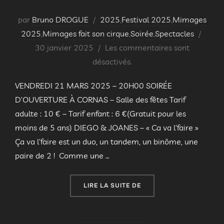
par
Bruno DROGUE
2025
,
Festival 2025
,
Mimages
Publi
2025
,
Mimages fait son cirque
,
Soirée
,
Spectacles
le
30 janvier 2025
Les commentaires sont
désactivés.
VENDREDI 21 MARS 2025 – 20H00 SOIRÉE
D’OUVERTURE À CORNAS – Salle des fêtes Tarif
adulte : 10 € – Tarif enfant : 6 €(Gratuit pour les
moins de 5 ans) DIEGO & JOANES – « Ca va l’faire »
Ça va l’faire est un duo, un tandem, un binôme, une
paire de 2 ! Comme une …
« FESTIVAL MIMAGES 202
LIRE LA SUITE DE