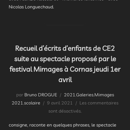
Nicolas Longuechaud.
Recueil d’écrits d’enfants de CE2
suite au spectacle proposé par le
festival Mimages à Cornas jeudi 1er
avril
par
Bruno DROGUE
2021
,
Galeries
,
Mimages
Publié
2021
,
scolaire
9 avril 2021
Les commentaires
le
sont désactivés.
consigne, raconte en quelques phrases, le spectacle