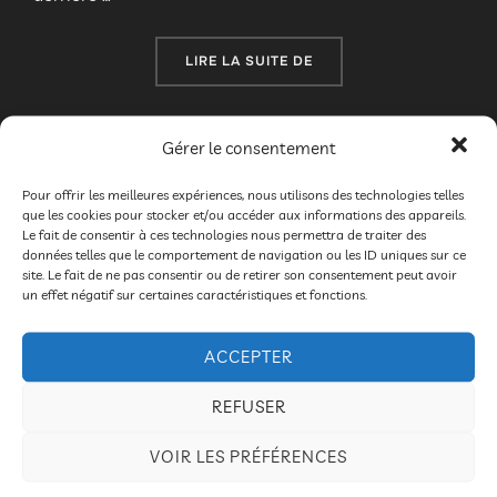
« SPECTACLE TOUT PUBLI
LIRE LA SUITE DE
Gérer le consentement
Pour offrir les meilleures expériences, nous utilisons des technologies telles
que les cookies pour stocker et/ou accéder aux informations des appareils.
Soirée d’ouverture, vendredi 16
Le fait de consentir à ces technologies nous permettra de traiter des
données telles que le comportement de navigation ou les ID uniques sur ce
mars 2018 à 20 h
site. Le fait de ne pas consentir ou de retirer son consentement peut avoir
un effet négatif sur certaines caractéristiques et fonctions.
par
Bruno DROGUE
2018
,
Festival
ACCEPTER
Publié
2018
,
Programmation
,
Soirée
,
Spectacles
23
le
décembre 2017
Les commentaires sont
REFUSER
désactivés.
VOIR LES PRÉFÉRENCES
Jean de fer (Adaptation théâtrale de Nicole & Martin