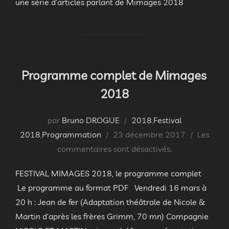
une série d’articles parlant de Mimages 2018
Programme complet de Mimages
2018
par
Bruno DROGUE
2018
,
Festival
Publié
2018
,
Programmation
23 décembre 2017
Les
le
commentaires sont désactivés.
FESTIVAL MIMAGES 2018, le programme complet
Le programme au format PDF Vendredi 16 mars à
20 h : Jean de fer (Adaptation théâtrale de Nicole &
Martin d’après les frères Grimm, 70 mn) Compagnie