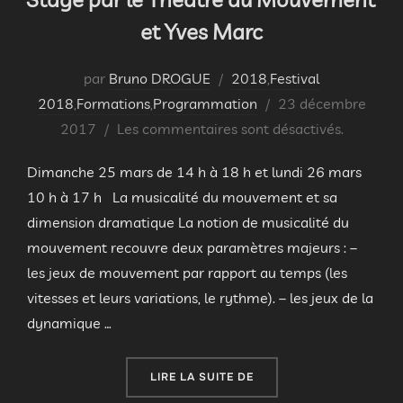
et Yves Marc
par
Bruno DROGUE
2018
,
Festival
Publié
2018
,
Formations
,
Programmation
23 décembre
le
2017
Les commentaires sont désactivés.
Dimanche 25 mars de 14 h à 18 h et lundi 26 mars
10 h à 17 h La musicalité du mouvement et sa
dimension dramatique La notion de musicalité du
mouvement recouvre deux paramètres majeurs : –
les jeux de mouvement par rapport au temps (les
vitesses et leurs variations, le rythme). – les jeux de la
dynamique …
« STAGE PAR LE THÉÂTR
LIRE LA SUITE DE