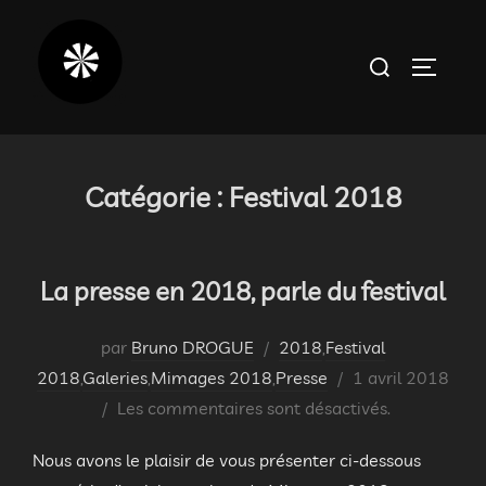
Aller
au
Rechercher :
PERMUT
contenu
Catégorie :
Festival 2018
La presse en 2018, parle du festival
par
Bruno DROGUE
2018
,
Festival
Publié
2018
,
Galeries
,
Mimages 2018
,
Presse
1 avril 2018
le
Les commentaires sont désactivés.
Nous avons le plaisir de vous présenter ci-dessous