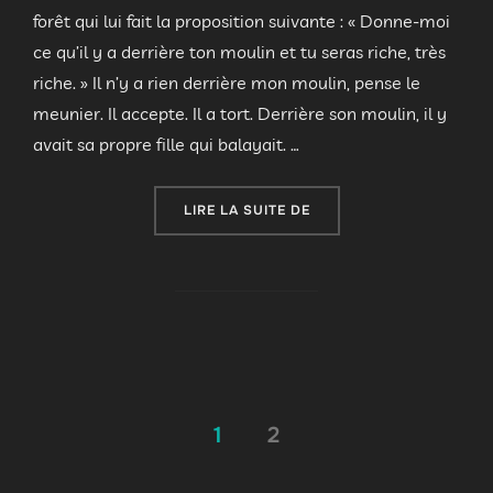
forêt qui lui fait la proposition suivante : « Donne-moi
ce qu’il y a derrière ton moulin et tu seras riche, très
riche. » Il n’y a rien derrière mon moulin, pense le
meunier. Il accepte. Il a tort. Derrière son moulin, il y
avait sa propre fille qui balayait. …
« COMPAGNIE NICOLE ET 
LIRE LA SUITE DE
Pagination
1
2
des