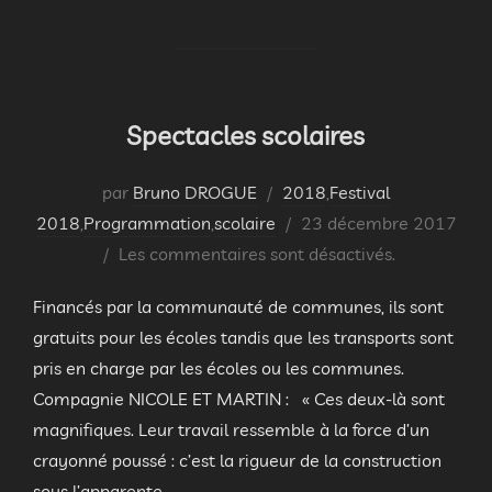
Spectacles scolaires
par
Bruno DROGUE
2018
,
Festival
Publié
2018
,
Programmation
,
scolaire
23 décembre 2017
le
Les commentaires sont désactivés.
Financés par la communauté de communes, ils sont
gratuits pour les écoles tandis que les transports sont
pris en charge par les écoles ou les communes.
Compagnie NICOLE ET MARTIN : « Ces deux-là sont
magnifiques. Leur travail ressemble à la force d’un
crayonné poussé : c’est la rigueur de la construction
sous l’apparente …