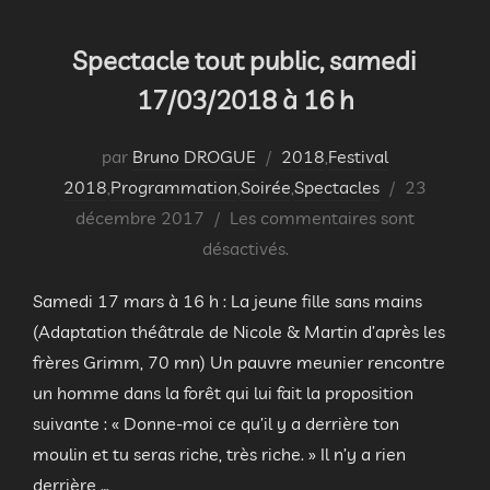
Spectacle tout public, samedi
17/03/2018 à 16 h
par
Bruno DROGUE
2018
,
Festival
Publié
2018
,
Programmation
,
Soirée
,
Spectacles
23
le
décembre 2017
Les commentaires sont
désactivés.
Samedi 17 mars à 16 h : La jeune fille sans mains
(Adaptation théâtrale de Nicole & Martin d’après les
frères Grimm, 70 mn) Un pauvre meunier rencontre
un homme dans la forêt qui lui fait la proposition
suivante : « Donne-moi ce qu’il y a derrière ton
moulin et tu seras riche, très riche. » Il n’y a rien
derrière …