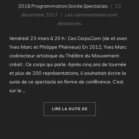
Publié
2018
,
Programmation
,
Soirée
,
Spectacles
23
le
décembre 2017
Les commentaires sont
désactivés.
Vendredi 23 mars à 20 h : Ces Corps.Com (de et avec
Yves Marc et Philippe Phénieux) En 2012, Yves Marc
codirecteur artistique du Théâtre du Mouvement
créait : Ce corps qui parle. Après cinq ans de tournée
et plus de 200 représentations, il souhaitait écrire la
suite de ce spectacle en forme de conférence. C’est
sur le …
« SPECTACLE « CES COP
LIRE LA SUITE DE