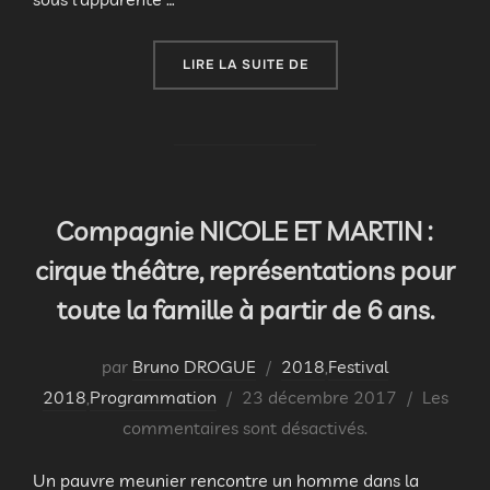
« SPECTACLES SCOLAIRE
LIRE LA SUITE DE
Compagnie NICOLE ET MARTIN :
cirque théâtre, représentations pour
toute la famille à partir de 6 ans.
par
Bruno DROGUE
2018
,
Festival
Publié
2018
,
Programmation
23 décembre 2017
Les
le
commentaires sont désactivés.
Un pauvre meunier rencontre un homme dans la