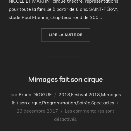
NICOLE ET MARTIN : cirque théâtre, représentations
pour toute la famille à partir de 6 ans. SAINT-PÉRAY,
stade Paul Étienne, chapiteau rond de 300 …
« PROGRAMME COMPLET 
LIRE LA SUITE DE
Mimages fait son cirque
par
Bruno DROGUE
2018
,
Festival 2018
,
Mimages
Publi
fait son cirque
,
Programmation
,
Soirée
,
Spectacles
le
23 décembre 2017
Les commentaires sont
désactivés.