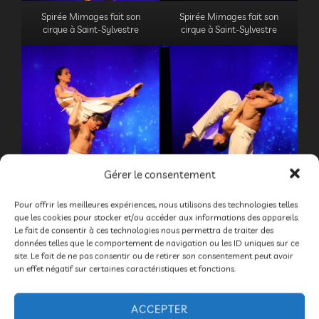
Spirée Mimages fait son
Spirée Mimages fait son
cirque à Saint-Sylvestre
cirque à Saint-Sylvestre
Gérer le consentement
Pour offrir les meilleures expériences, nous utilisons des technologies telles
que les cookies pour stocker et/ou accéder aux informations des appareils.
Le fait de consentir à ces technologies nous permettra de traiter des
Spirée Mimages fait son
données telles que le comportement de navigation ou les ID uniques sur ce
cirque à Saint-Sylvestre
Spirée Mimages fait son
site. Le fait de ne pas consentir ou de retirer son consentement peut avoir
cirque à Saint-Sylvestre
un effet négatif sur certaines caractéristiques et fonctions.
ACCEPTER