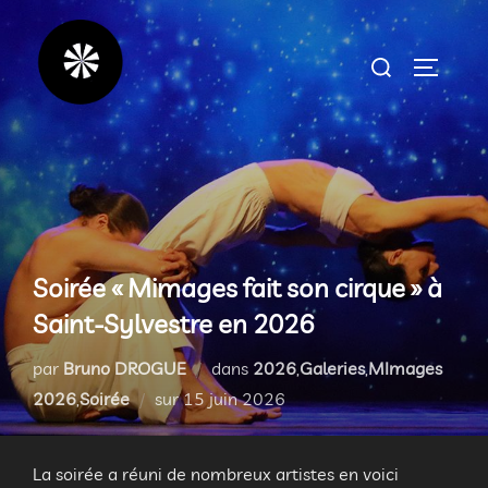
Aller
au
Rechercher :
PERMUT
contenu
Soirée « Mimages fait son cirque » à
Saint-Sylvestre en 2026
par
Bruno DROGUE
dans
2026
,
Galeries
,
MImages
Publié
2026
,
Soirée
sur
15 juin 2026
le
La soirée a réuni de nombreux artistes en voici