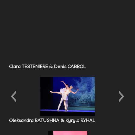
Clara TESTENIERE & Denis CABROL
rque
Spirée Mimages fait son cirque à Sain
Sylvestre
Oleksandra RATUSHNA & Kyrylo RYHAL
e à Saint-
Spirée Mimages fait son cirque à Sa
Sylvestre