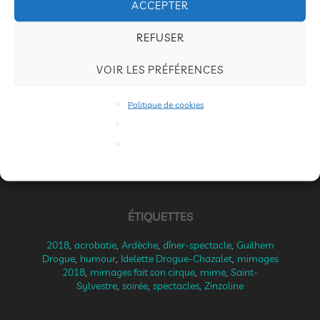
ACCEPTER
REFUSER
VOIR LES PRÉFÉRENCES
Politique de cookies
ages fait son cirque à Saint-
soirée Mimages fa
 Ardèche, festival du geste et
Sylvestre en Ardèc
2018, Patrick Cottet-Moine
du Mime, 2018, 
ÉTIQUETTES
2018
,
acrobatie
,
Ardèche
,
dîner-spectacle
,
Guilhem
Drogue
,
humour
,
Idelette Drogue-Chazalet
,
mimages
2018
,
mimages fait son cirque
,
mime
,
Saint-
Sylvestre
,
soirée
,
spectacles
,
Zinzoline