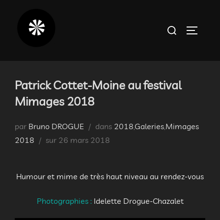
Aller
au
Rechercher :
PERMUT
contenu
Patrick Cottet-Moine au festival
Mimages 2018
par
Bruno DROGUE
dans
2018
,
Galeries
,
Mimages
Publié
2018
sur
26 mars 2018
le
Humour et mime de très haut niveau au rendez-vous
Photographies :
Idelette Drogue-Chazalet