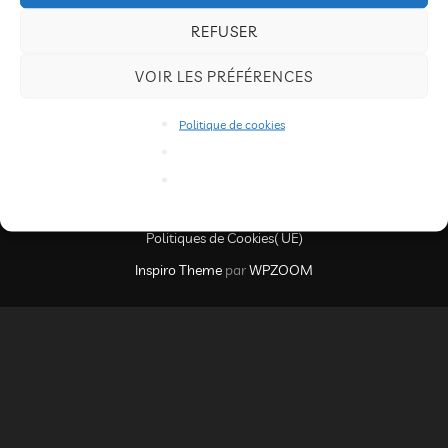
REFUSER
VOIR LES PRÉFÉRENCES
Politique de cookies
Conditions générales
Copyright © 2026
Conditions générales
Politiques de confidentialité
Politiques de Cookies( UE)
Inspiro Theme
par
WPZOOM