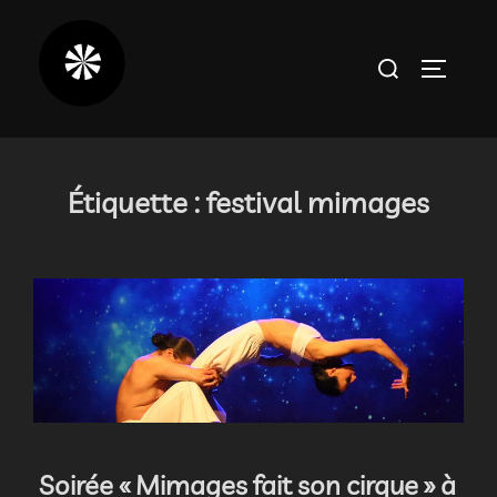
Aller
au
Rechercher :
PERMUT
contenu
Étiquette :
festival mimages
Soirée « Mimages fait son cirque » à