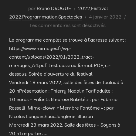
par
Bruno DROGUE
2022
,
Festival
Publié
2022
,
Programmation
,
Spectacles
4 janvier 2022
le
Les commentaires sont désactivés.
Le programme complet se trouve à l’adresse suivant :
https://www.mimages.fr/wp-
content/uploads/2022/01/2022_tract-
mimages_A4.pdf Il est aussi au format PDF, ci-
dessous. Soirée d’ouverture du festival
Vendredi 18 mars 2022, salle des fêtes de Toulaud à
20 hPrésentation : Thierry NadaliniTarif adulte :
10 euros – Enfants 6 euros« Bakéké » : par Fabrizio
Rosselli Mime-clown « Membre Fantôme » : par
Nicolas LonguechaudJonglerie, illusion
Mercredi 23 mars 2022, Salle des fêtes – Soyons à
20 h1re partie : …