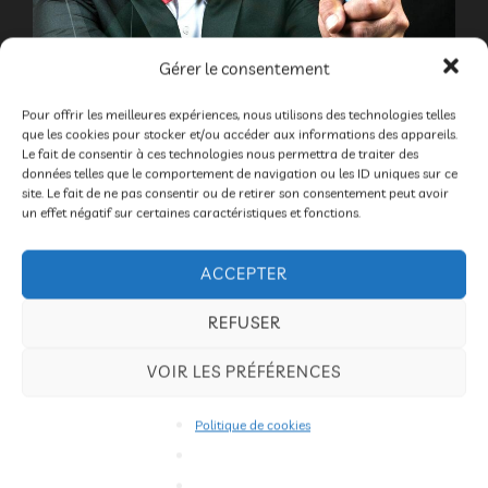
Gérer le consentement
Pour offrir les meilleures expériences, nous utilisons des technologies telles
que les cookies pour stocker et/ou accéder aux informations des appareils.
Le fait de consentir à ces technologies nous permettra de traiter des
données telles que le comportement de navigation ou les ID uniques sur ce
Soirée spectacle
site. Le fait de ne pas consentir ou de retirer son consentement peut avoir
un effet négatif sur certaines caractéristiques et fonctions.
par
Bruno DROGUE
2026
,
Festival
Publié
2026
,
Programmation
,
Soirée
,
Spectacles
14 janvier
ACCEPTER
le
2026
Les commentaires sont désactivés.
REFUSER
Samedi 21 mars 2026, salle le Temple, Champis à
VOIR LES PRÉFÉRENCES
20 h 30 Tarif adulte : 10 euros – Enfants 6 euros –
Gratuit pour les moins de 5 ans Compagnie Zinzoline
Politique de cookies
– THIERRY NADALINI – « Hors Contrôle » Thierry
Nadalini est HORS CONTRÔLE dans ce spectacle qui