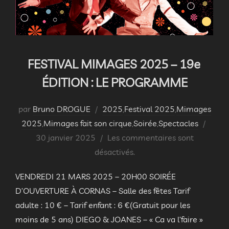
FESTIVAL MIMAGES 2025 – 19e
ÉDITION : LE PROGRAMME
par
Bruno DROGUE
2025
,
Festival 2025
,
Mimages
Publi
2025
,
Mimages fait son cirque
,
Soirée
,
Spectacles
le
30 janvier 2025
Les commentaires sont
désactivés.
VENDREDI 21 MARS 2025 – 20H00 SOIRÉE
D’OUVERTURE À CORNAS – Salle des fêtes Tarif
adulte : 10 € – Tarif enfant : 6 €(Gratuit pour les
moins de 5 ans) DIEGO & JOANES – « Ca va l’faire »