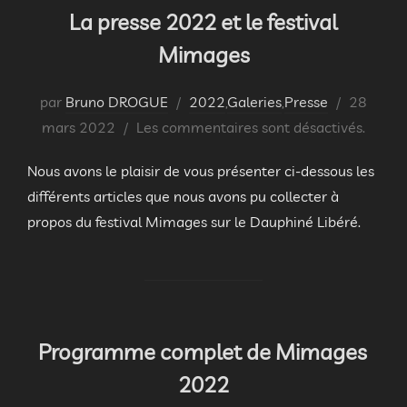
La presse 2022 et le festival
Mimages
Publié
par
Bruno DROGUE
2022
,
Galeries
,
Presse
28
le
mars 2022
Les commentaires sont désactivés.
Nous avons le plaisir de vous présenter ci-dessous les
différents articles que nous avons pu collecter à
propos du festival Mimages sur le Dauphiné Libéré.
Programme complet de Mimages
2022