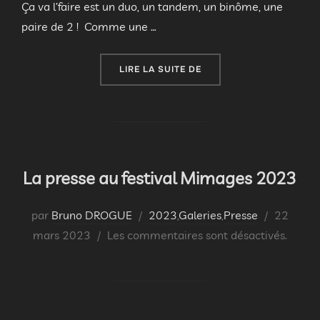
Ça va l’faire est un duo, un tandem, un binôme, une
paire de 2 ! Comme une …
« FESTIVAL MIMAGES 202
LIRE LA SUITE DE
La presse au festival Mimages 2023
Publié
par
Bruno DROGUE
2023
,
Galeries
,
Presse
22
le
mars 2023
Les commentaires sont désactivés.