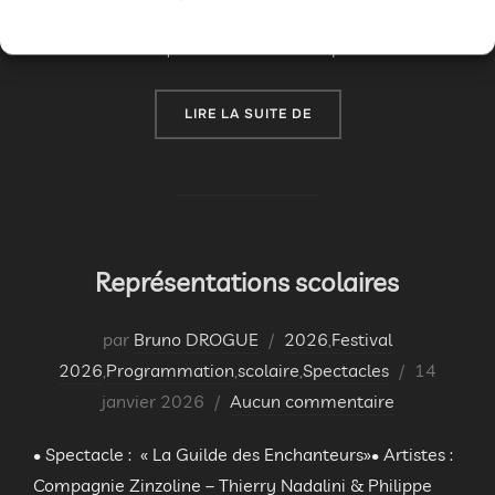
mêle magie et jonglerie, dans une énergie
tourbillonnante qui ne laisse aucun répit aux …
« SOIRÉE SPECTACLE »
LIRE LA SUITE DE
Représentations scolaires
par
Bruno DROGUE
2026
,
Festival
Publié
2026
,
Programmation
,
scolaire
,
Spectacles
14
le
janvier 2026
Aucun commentaire
• Spectacle : « La Guilde des Enchanteurs»• Artistes :
Compagnie Zinzoline – Thierry Nadalini & Philippe