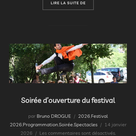
« FESTIVAL MIMAGES 202
LIRE LA SUITE DE
Soirée d’ouverture du festival
par
Bruno DROGUE
2026
,
Festival
Publié
2026
,
Programmation
,
Soirée
,
Spectacles
14 janvier
le
2026
Les commentaires sont désactivés.