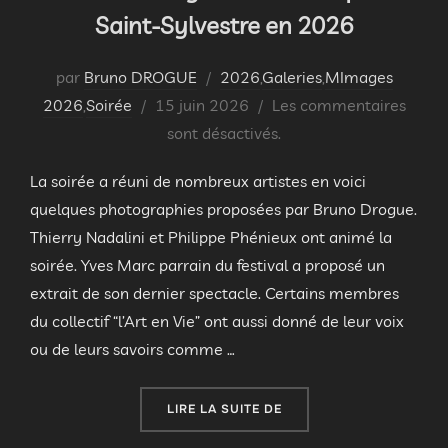
Saint-Sylvestre en 2026
par
Bruno DROGUE
2026
,
Galeries
,
MImages
Publié
2026
,
Soirée
15 juin 2026
Les commentaires
le
sont désactivés.
La soirée a réuni de nombreux artistes en voici
quelques photographies proposées par Bruno Drogue.
Thierry Nadalini et Philippe Phénieux ont animé la
soirée. Yves Marc parrain du festival a proposé un
extrait de son dernier spectacle. Certains membres
du collectif “l’Art en Vie” ont aussi donné de leur voix
ou de leurs savoirs comme …
« SOIRÉE « MIMAGES FAI
LIRE LA SUITE DE