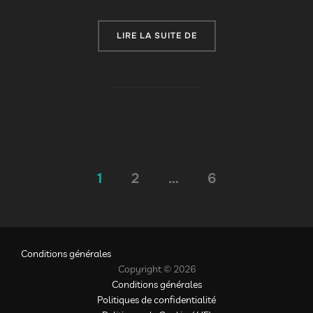
« PROGRAMME COMPLET 
LIRE LA SUITE DE
Pagination
1
2
…
6
des
publications
Conditions générales
Copyright © 2026
Conditions générales
Politiques de confidentialité