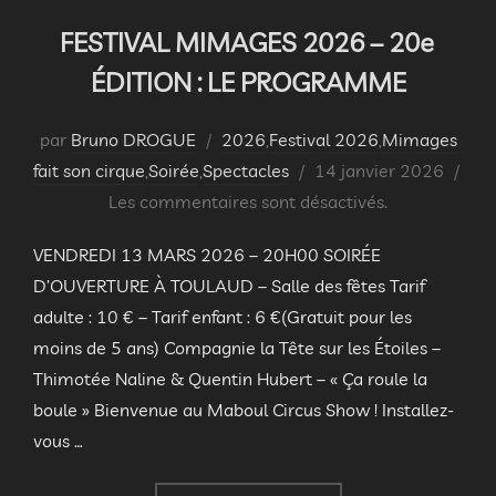
FESTIVAL MIMAGES 2026 – 20e
ÉDITION : LE PROGRAMME
par
Bruno DROGUE
2026
,
Festival 2026
,
Mimages
Publié
fait son cirque
,
Soirée
,
Spectacles
14 janvier 2026
le
Les commentaires sont désactivés.
VENDREDI 13 MARS 2026 – 20H00 SOIRÉE
D’OUVERTURE À TOULAUD – Salle des fêtes Tarif
adulte : 10 € – Tarif enfant : 6 €(Gratuit pour les
moins de 5 ans) Compagnie la Tête sur les Étoiles –
Thimotée Naline & Quentin Hubert – « Ça roule la
boule » Bienvenue au Maboul Circus Show ! Installez-
vous …