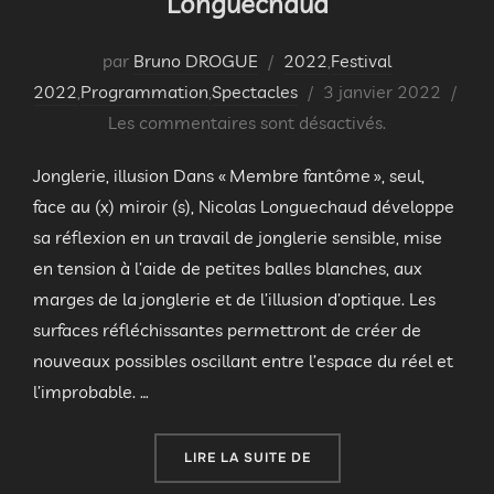
Longuechaud
par
Bruno DROGUE
2022
,
Festival
Publié
2022
,
Programmation
,
Spectacles
3 janvier 2022
le
Les commentaires sont désactivés.
Jonglerie, illusion Dans « Membre fantôme », seul,
face au (x) miroir (s), Nicolas Longuechaud développe
sa réflexion en un travail de jonglerie sensible, mise
en tension à l’aide de petites balles blanches, aux
marges de la jonglerie et de l’illusion d’optique. Les
surfaces réfléchissantes permettront de créer de
nouveaux possibles oscillant entre l’espace du réel et
l’improbable. …
« « MEMBRE FANTÔME » 
LIRE LA SUITE DE