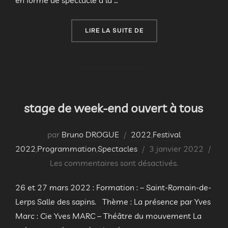
« CONFÉRENCE SPECTACL
LIRE LA SUITE DE
stage de week-end ouvert à tous
par
Bruno DROGUE
2022
,
Festival
Publié
2022
,
Programmation
,
Spectacles
3 janvier 2022
le
Les commentaires sont désactivés.
26 et 27 mars 2022 : Formation : – Saint-Romain-de-
Lerps Salle des sapins. Thème : La présence par Yves
Marc : Cie Yves MARC – Théâtre du mouvement La