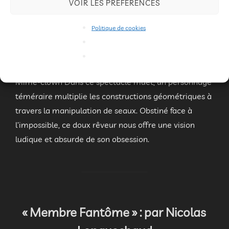
« Bakéké » : par Fabrizio Rosselli
VOIR LES PRÉFÉRENCES
par
Bruno DROGUE
2022
,
Festival
Politique de cookies
Publié
2022
,
Programmation
,
Spectacles
3 janvier 2022
le
Les commentaires sont désactivés.
Mime-clown Dans ce spectacle muet, un personnage
téméraire multiplie les constructions géométriques à
travers la manipulation de seaux. Obstiné face à
l’impossible, ce doux rêveur nous offre une vision
ludique et absurde de son obsession.
« Membre Fantôme » : par Nicolas