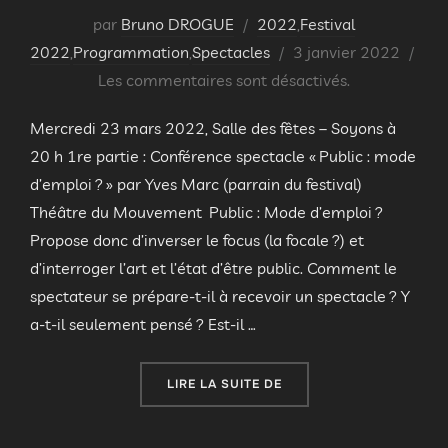
par
Bruno DROGUE
2022
,
Festival
Publié
2022
,
Programmation
,
Spectacles
3 janvier 2022
le
Les commentaires sont désactivés.
Mercredi 23 mars 2022, Salle des fêtes – Soyons à
20 h 1re partie : Conférence spectacle « Public : mode
d’emploi ? » par Yves Marc (parrain du festival)
Théâtre du Mouvement Public : Mode d’emploi ?
Propose donc d’inverser le focus (la focale ?) et
d’interroger l’art et l’état d’être public. Comment le
spectateur se prépare-t-il à recevoir un spectacle ? Y
a-t-il seulement pensé ? Est-il …
« SOIRÉE DÉCOUVERTE À 
LIRE LA SUITE DE