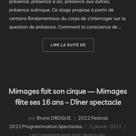
présence, présence à soi, présence aux autres,
présence scénique. Ce stage propose à partir de
certains fondamentaux du corps de s’interroger sur la
question de présence. Comment la conscience de …
« STAGE DE WEEK-END O
LIRE LA SUITE DE
Mimages fait son cirque — Mimages
fête ses 16 ans – Dîner spectacle
par
Bruno DROGUE
2022
,
Festival
Publié
2022
,
Programmation
,
Spectacles
3 janvier 2022
le
Les commentaires sont désactivés.