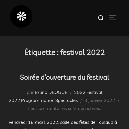
Aller
au
Rechercher :
PERMUT
contenu
Étiquette :
festival 2022
Soirée d’ouverture du festival
par
Bruno DROGUE
2022
,
Festival
Publié
2022
,
Programmation
,
Spectacles
3 janvier 2022
le
Les commentaires sont désactivés.
Vendredi 18 mars 2022, salle des fêtes de Toulaud à