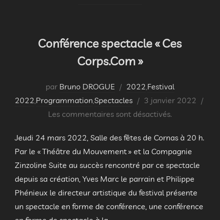
Conférence spectacle « Ces
Corps.Com »
par
Bruno DROGUE
2022
,
Festival
Publié
2022
,
Programmation
,
Spectacles
3 janvier 2022
le
Les commentaires sont désactivés.
Jeudi 24 mars 2022, Salle des fêtes de Cornas à 20 h.
Par le « Théâtre du Mouvement » et la Compagnie
Zinzoline Suite au succès rencontré par ce spectacle
depuis sa création, Yves Marc le parrain et Philippe
Phénieux le directeur artistique du festival présente
un spectacle en forme de conférence, une conférence
en forme de spectacle à la …