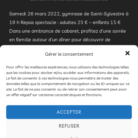
Samedi 26 mars 2022, gymnase de Saint-Sylvestre à
19 h Repas spectacle : adultes 25 € – enfants 15 €
Dans une ambiance de cabaret, profitez d’une soirée
en famille autour d’un dîner pour découvrir de
nombreux artistes, clowns, acrobates, danseurs.
Gérer le consentement
Thierry Nadalini de la compagnie Absolu Théâtre sera
Monsieur Loyal. Compagnie « Chant de balles » :
Pour offrir les meilleures expériences, nous utilisons des technologies telles
que les cookies pour stocker et/ou accéder aux informations des appareils.
Jonglerie champêtre Chant jonglé Avec Vincent …
Le fait de consentir à ces technologies nous permettra de traiter des
données telles que le comportement de navigation ou les ID uniques sur ce
site. Le fait de ne pas consentir ou de retirer son consentement peut avoir
« MIMAGES FAIT SON CI
LIRE LA SUITE DE
un effet négatif sur certaines caractéristiques et fonctions.
ACCEPTER
REFUSER