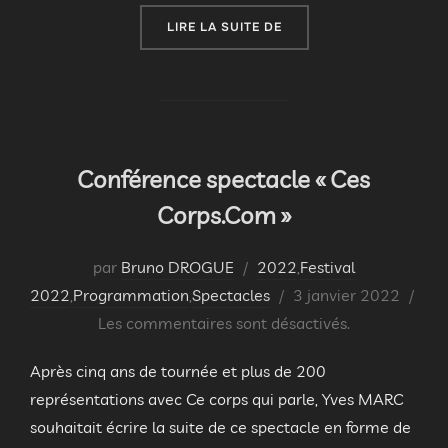
« PUBLIC : MODE D’EMPL
LIRE LA SUITE DE
Conférence spectacle « Ces
Corps.Com »
par
Bruno DROGUE
2022
,
Festival
Publié
2022
,
Programmation
,
Spectacles
3 janvier 2022
le
Les commentaires sont désactivés.
Après cinq ans de tournée et plus de 200
représentations avec Ce corps qui parle, Yves MARC
souhaitait écrire la suite de ce spectacle en forme de