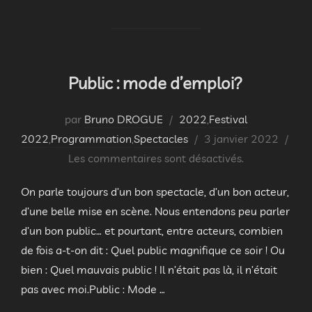
Public : mode d’emploi?
par
Bruno DROGUE
2022
,
Festival
Publié
2022
,
Programmation
,
Spectacles
3 janvier 2022
le
Les commentaires sont désactivés.
On parle toujours d’un bon spectacle, d’un bon acteur,
d’une belle mise en scène. Nous entendons peu parler
d’un bon public… et pourtant, entre acteurs, combien
de fois a-t-on dit : Quel public magnifique ce soir ! Ou
bien : Quel mauvais public ! Il n’était pas là, il n’était
pas avec moi.Public : Mode …