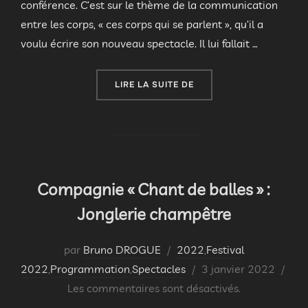
conférence. C’est sur le thème de la communication
entre les corps, « ces corps qui se parlent », qu’il a
voulu écrire son nouveau spectacle. Il lui fallait …
« CONFÉRENCE SPECTACL
LIRE LA SUITE DE
Compagnie « Chant de balles » :
Jonglerie champêtre
par
Bruno DROGUE
2022
,
Festival
Publié
2022
,
Programmation
,
Spectacles
3 janvier 2022
le
Les commentaires sont désactivés.