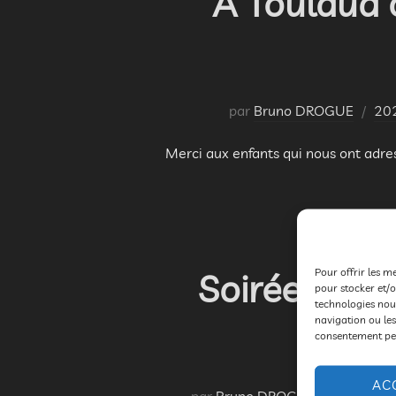
A Toulaud 
par
Bruno DROGUE
20
Merci aux enfants qui nous ont adres
Pour offrir les m
Soirée d’ouv
pour stocker et/o
technologies nou
navigation ou les
consentement peut
AC
par
Bruno DROGUE
2020
,
Fes