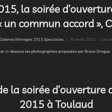
5, la soirée d’ouvertur
 un commun accord », 
Publié
Galeries
,
Mimages 2015
,
Spectacles
30 mars 2015
Les c
le
nter ci-dessous les photographies proposées par Bruno Drogue
de la soirée d’ouvertur
2015 à Toulaud