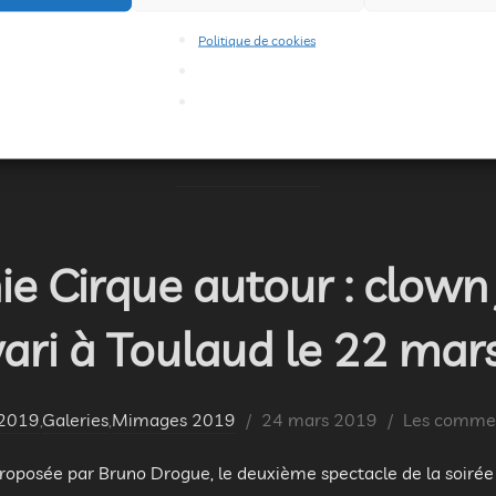
le
désactivés.
Politique de cookies
s fêtes de Toulaud à 20 h Bakéké : par Fabrizio Rosselli Mime 
r Nicolas Longuechaud Jonglerie illusion
 Cirque autour : clown j
ari à Toulaud le 22 ma
Publié
2019
,
Galeries
,
Mimages 2019
24 mars 2019
Les comment
le
proposée par Bruno Drogue, le deuxième spectacle de la soiré