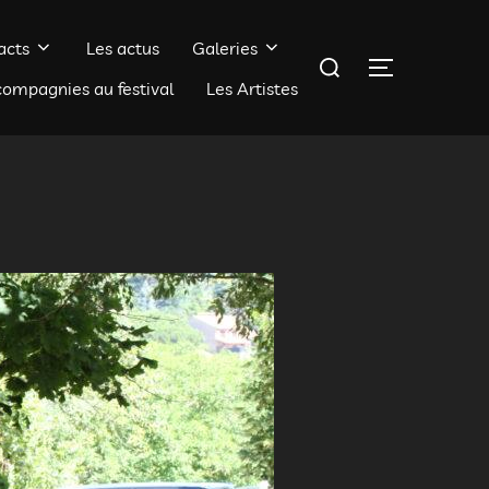
acts
Les actus
Galeries
Rechercher :
PERMUTER 
compagnies au festival
Les Artistes