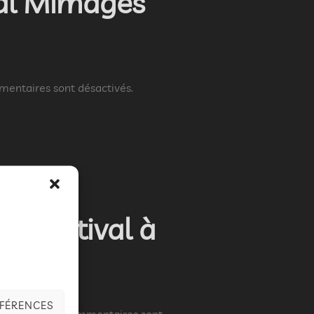
val Mimages
entaires sont désactivés.
du festival à
ÉFÉRENCES
 2019
Les commentaires sont