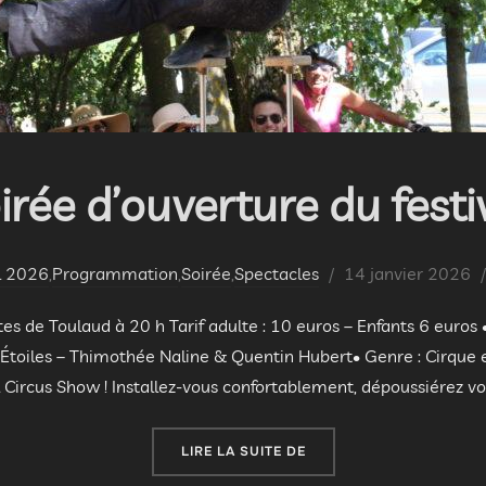
irée d’ouverture du festi
Publié
l 2026
,
Programmation
,
Soirée
,
Spectacles
14 janvier 2026
le
es de Toulaud à 20 h Tarif adulte : 10 euros – Enfants 6 euros 
s Étoiles – Thimothée Naline & Quentin Hubert• Genre : Cirque 
Circus Show ! Installez-vous confortablement, dépoussiérez vos
« SOIRÉE D’OUVERTURE 
LIRE LA SUITE DE