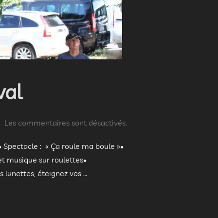
val
Les commentaires sont désactivés.
• Spectacle : « Ça roule ma boule »•
et musique sur roulettes•
 lunettes, éteignez vos …
DU FESTIVAL »