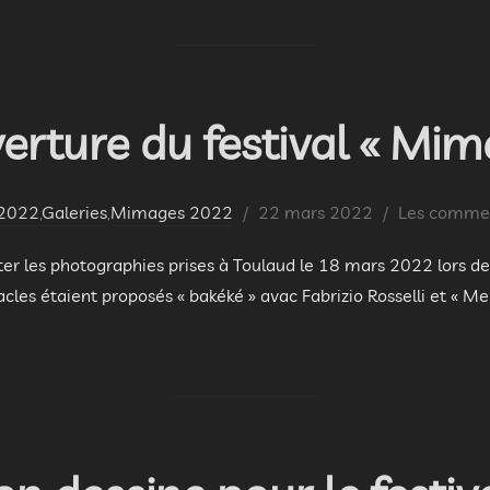
verture du festival « Mi
Publié
2022
,
Galeries
,
Mimages 2022
22 mars 2022
Les comment
le
ter les photographies prises à Toulaud le 18 mars 2022 lors de 
les étaient proposés « bakéké » avac Fabrizio Rosselli et « 