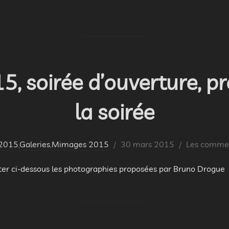
, soirée d’ouverture, pr
la soirée
Publié
2015
,
Galeries
,
Mimages 2015
30 mars 2015
Les comment
le
nter ci-dessous les photographies proposées par Bruno Drogue