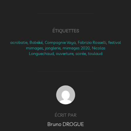
ÉTIQUETTES
acrobatie
,
Babéké
,
Compagnie Vaya
,
Fabrizio Rosselli
,
festival
mimages
,
jonglerie
,
mimages 2020
,
Nicolas
Longuechaud
,
ouverture
,
soirée
,
toulaud
AUTEUR DE LA PUBLICATION
ÉCRIT PAR
Bruno DROGUE