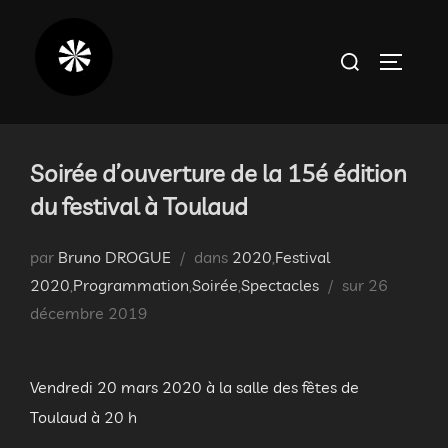
Aller
au
Rechercher :
PERMUT
contenu
Soirée d’ouverture de la 15é édition
du festival à Toulaud
par
Bruno DROGUE
dans
2020
,
Festival
Publié
2020
,
Programmation
,
Soirée
,
Spectacles
sur
26
le
décembre 2019
Vendredi 20 mars 2020 à la salle des fêtes de
Toulaud à 20 h