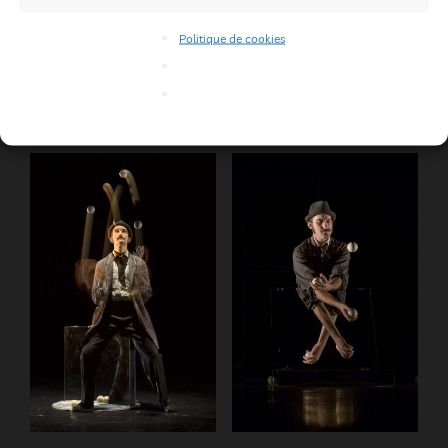
Politique de cookies
Membre Fantôme
: par
Nicolas Longuechaud
Jonglerie illusion