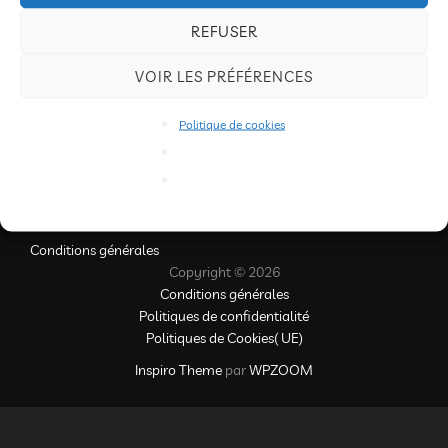
le
désactivés.
REFUSER
Nous avons le plaisir de vous présenter des dessins de
VOIR LES PRÉFÉRENCES
Charmes…
Politique de cookies
Conditions générales
Copyright © 2026
Conditions générales
Politiques de confidentialité
Politiques de Cookies( UE)
Inspiro Theme
par
WPZOOM