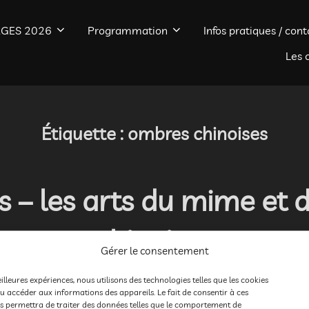
GES 2026
Programmation
Infos pratiques / cont
Les 
Étiquette :
ombres chinoises
 – les arts du mime et 
chinoises
Gérer le consentement
eilleures expériences, nous utilisons des technologies telles que les cookies
Publié
E
2016
,
Formations
5 décembre 2015
Les commentaire
u accéder aux informations des appareils. Le fait de consentir à ces
le
s permettra de traiter des données telles que le comportement de