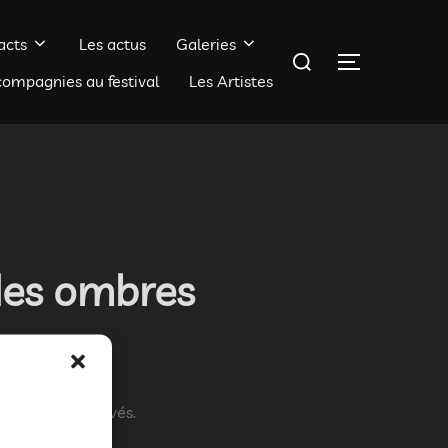
acts
Les actus
Galeries
Rechercher :
PERMUTER 
compagnies au festival
Les Artistes
des ombres
s sont désactivés.