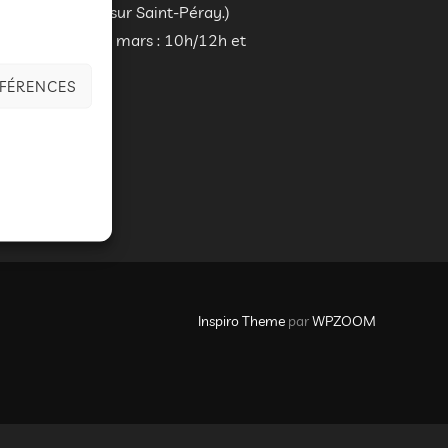
 depuis un an sur Saint-Péray.)
ires : Samedi 12 mars : 10h/12h et
ÉFÉRENCES
TS DU MIME ET DES OMBRES CHINOISES »
Inspiro Theme
par
WPZOOM