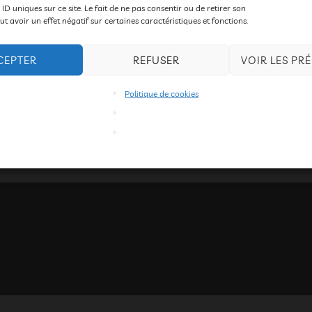
 à la Cacharde Formation : la Compagnie Tout Cour (installée
 ID uniques sur ce site. Le fait de ne pas consentir ou de retirer son
 avoir un effet négatif sur certaines caractéristiques et fonctions.
Ombres chinoises, A destination des enfants de 7 à 12 ans Hora
17h Lieu : Salle …
CEPTER
REFUSER
VOIR LES PR
« FORMATIONS – LES AR
LIRE LA SUITE DE
Politique de cookies