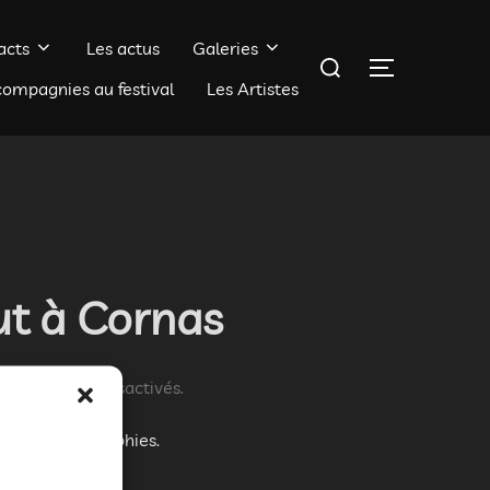
acts
Les actus
Galeries
Rechercher :
PERMUTER 
compagnies au festival
Les Artistes
ut à Cornas
aires sont désactivés.
lques photographies.