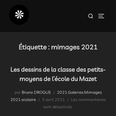
Aller
au
Rechercher :
PERMUT
contenu
Étiquette :
mimages 2021
Les dessins de la classe des petits-
moyens de l’école du Mazet
par
Bruno DROGUE
2021
,
Galeries
,
Mimages
Publié
2021
,
scolaire
3 avril 2021
Les commentaires
le
sont désactivés.