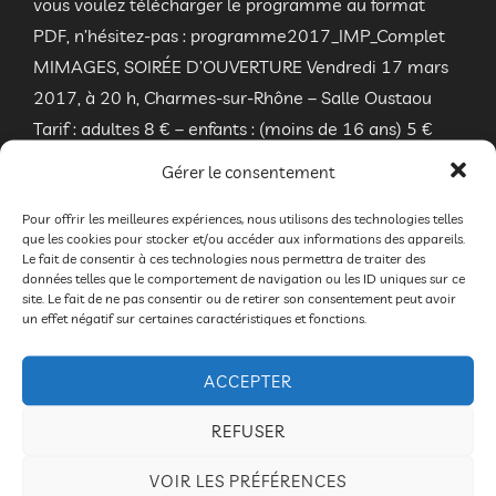
vous voulez télécharger le programme au format
PDF, n’hésitez-pas : programme2017_IMP_Complet
MIMAGES, SOIRÉE D’OUVERTURE Vendredi 17 mars
2017, à 20 h, Charmes-sur-Rhône – Salle Oustaou
Tarif : adultes 8 € – enfants : (moins de 16 ans) 5 €
Monsieur Loyal : Thierry Nadalini de la Compagnie
Gérer le consentement
Absolu Théâtre Magie et facéties : À chaque …
Pour offrir les meilleures expériences, nous utilisons des technologies telles
que les cookies pour stocker et/ou accéder aux informations des appareils.
« MIMAGES 2017, LA PR
LIRE LA SUITE DE
Le fait de consentir à ces technologies nous permettra de traiter des
données telles que le comportement de navigation ou les ID uniques sur ce
site. Le fait de ne pas consentir ou de retirer son consentement peut avoir
un effet négatif sur certaines caractéristiques et fonctions.
ACCEPTER
Mimages fait son cirque
REFUSER
VOIR LES PRÉFÉRENCES
par
Bruno DROGUE
2017
,
Festival 2017
,
Mimages