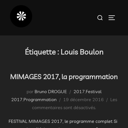
Aller
au
Rechercher :
PERMUT
contenu
Étiquette :
Louis Boulon
MIMAGES 2017, la programmation
par
Bruno DROGUE
2017
,
Festival
Publié
2017
,
Programmation
19 décembre 2016
Les
le
commentaires sont désactivés.
FESTIVAL MIMAGES 2017, le programme complet Si