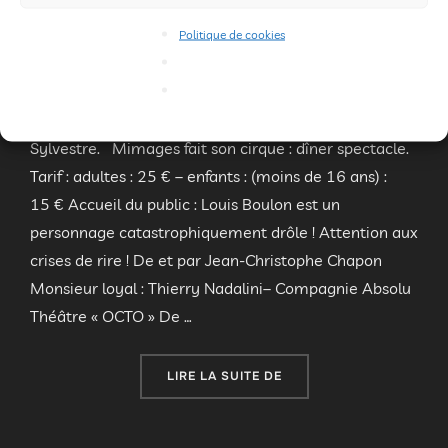
Publié
fait son cirque
,
Programmation
,
Soirée
19
Politique de cookies
le
décembre 2016
Les commentaires sont
désactivés.
Samedi 25 mars à 19 h : Gymnase de Saint-
Sylvestre. Mimages fait son cirque : dîner spectacle.
Tarif : adultes : 25 € – enfants : (moins de 16 ans) :
15 € Accueil du public : Louis Boulon est un
personnage catastrophiquement drôle ! Attention aux
crises de rire ! De et par Jean-Christophe Chapon
Monsieur loyal : Thierry Nadalini– Compagnie Absolu
Théâtre « OCTO » De …
« MIMAGES FAIT SON CI
LIRE LA SUITE DE