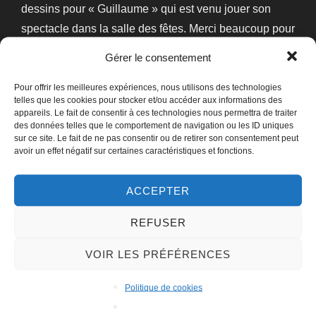
dessins pour « Guillaume » qui est venu jouer son
spectacle dans la salle des fêtes. Merci beaucoup pour
ce beau cadeau
Gérer le consentement
Pour offrir les meilleures expériences, nous utilisons des technologies
telles que les cookies pour stocker et/ou accéder aux informations des
appareils. Le fait de consentir à ces technologies nous permettra de traiter
des données telles que le comportement de navigation ou les ID uniques
sur ce site. Le fait de ne pas consentir ou de retirer son consentement peut
Recueil d’écrits d’enfants de CE2
avoir un effet négatif sur certaines caractéristiques et fonctions.
suite au spectacle proposé par le
ACCEPTER
festival Mimages à Cornas jeudi
REFUSER
1er avril
VOIR LES PRÉFÉRENCES
par
Bruno DROGUE
2021
,
Galeries
,
Mimages
Publié
2021
,
scolaire
9 avril 2021
Les commentaires sont
Politique de cookies
le
désactivés.