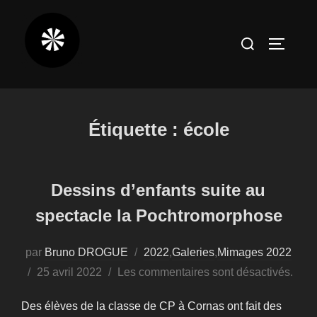
Aller
au
Rechercher :
PERMUT
contenu
Étiquette :
école
Dessins d’enfants suite au
spectacle la Pochtromorphose
par
Bruno DROGUE
2022
,
Galeries
,
Mimages 2022
Publié
25 avril 2022
Les commentaires sont désactivés.
le
Des élèves de la classe de CP à Cornas ont fait des