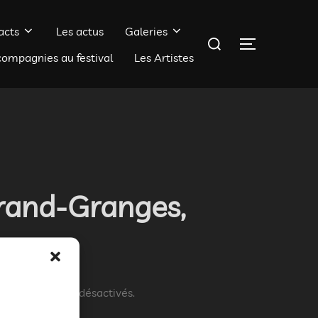
acts
Les actus
Galeries
Rechercher :
PERMUTER 
compagnies au festival
Les Artistes
erand-Granges,
entaires sont désactivés.