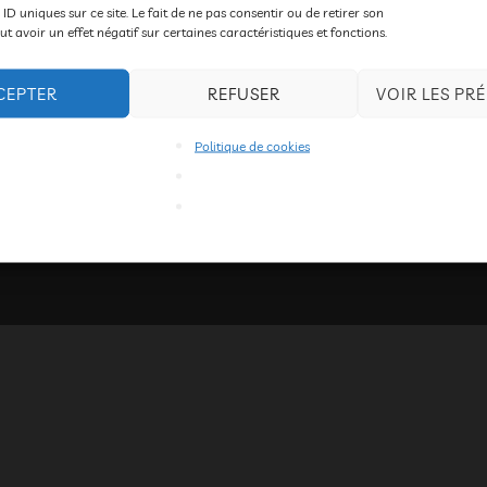
 était en spectacle à l’école du Vivarais. merci aux enfants pou
 ID uniques sur ce site. Le fait de ne pas consentir ou de retirer son
 avoir un effet négatif sur certaines caractéristiques et fonctions.
CEPTER
REFUSER
VOIR LES PR
Politique de cookies