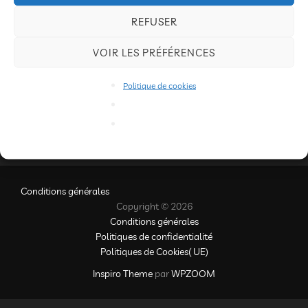
le
sont désactivés.
REFUSER
C’est à Saint-Péray que l’escamoteur, alias Thierry
VOIR LES PRÉFÉRENCES
Nadalini, a officié. Merci aux enfants pour ce beau
retour.
Politique de cookies
Conditions générales
Copyright © 2026
Conditions générales
Politiques de confidentialité
Politiques de Cookies( UE)
Inspiro Theme
par
WPZOOM