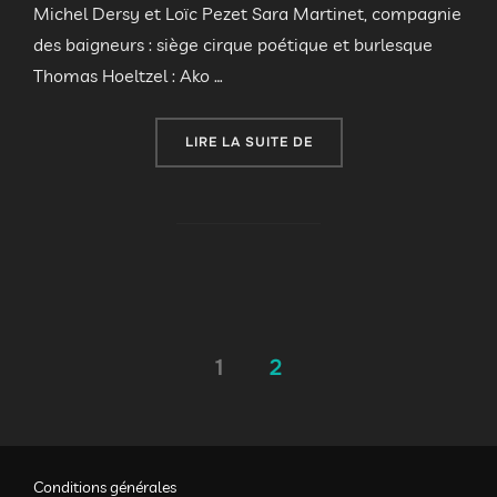
Michel Dersy et Loïc Pezet Sara Martinet, compagnie
des baigneurs : siège cirque poétique et burlesque
Thomas Hoeltzel : Ako …
« MIMAGES FAIT SON CIR
LIRE LA SUITE DE
Pagination
1
2
des
publications
Conditions générales