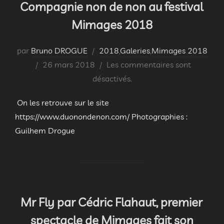
Compagnie non de non au festival
Mimages 2018
par
Bruno DROGUE
2018
,
Galeries
,
Mimages 2018
Publié
26 mars 2018
Les commentaires sont
le
désactivés.
On les retrouve sur le site
https://www.duonondenon.com/ Photographies :
Guilhem Drogue
Mr Fly par Cédric Flahaut, premier
spectacle de Mimages fait son