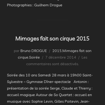
Photographies : Guilhem Drogue
Mimages fait son cirque 2015
par
Bruno DROGUE
2015
,
Mimages fait son
Publié
cirque
,
Soirée
7 décembre 2014
Les
le
commentaires sont désactivés.
Soirée des 10 ans Samedi 28 mars à 19h00 Saint-
Sylvestre – Gymnase Dîner-spectacle Antonin :
présentation de la soirée Serge, Claude et Thierry :
accueil magique Autour de So Quartet : accueil en
musique avec Sophie Levin, Gilles Poitevin, Jean-