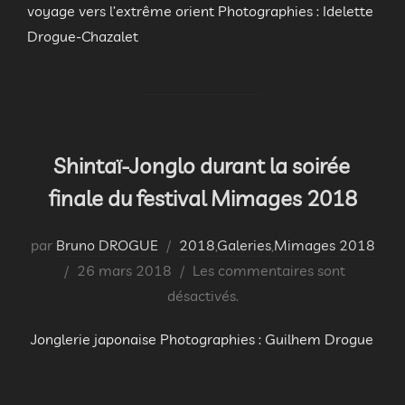
voyage vers l’extrême orient Photographies : Idelette
Drogue-Chazalet
Shintaï-Jonglo durant la soirée
finale du festival Mimages 2018
par
Bruno DROGUE
2018
,
Galeries
,
Mimages 2018
Publié
26 mars 2018
Les commentaires sont
le
désactivés.
Jonglerie japonaise Photographies : Guilhem Drogue