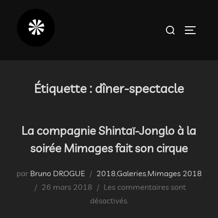
Aller
au
Rechercher :
PERMUT
contenu
Étiquette :
dîner-spectacle
La compagnie Shintaï-Jonglo à la
soirée Mimages fait son cirque
par
Bruno DROGUE
2018
,
Galeries
,
Mimages 2018
Publié
26 mars 2018
Les commentaires sont
le
désactivés.