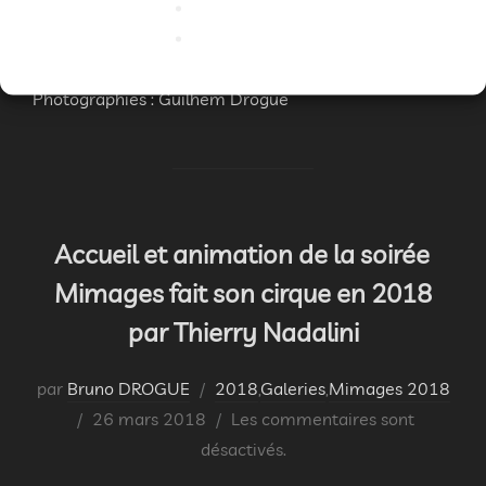
le
désactivés.
On pourra retrouver Cédric Flahaut sur son site
Photographies : Guilhem Drogue
Accueil et animation de la soirée
Mimages fait son cirque en 2018
par Thierry Nadalini
par
Bruno DROGUE
2018
,
Galeries
,
Mimages 2018
Publié
26 mars 2018
Les commentaires sont
le
désactivés.