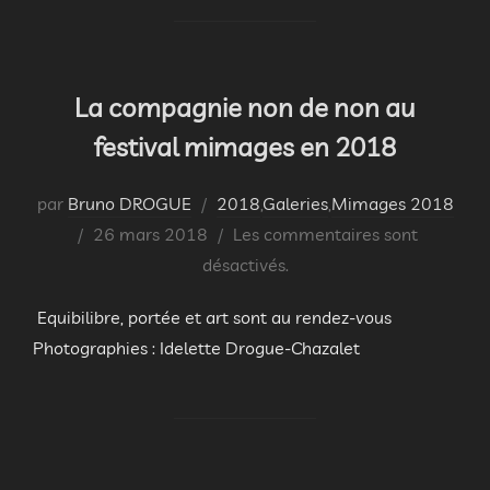
La compagnie non de non au
festival mimages en 2018
par
Bruno DROGUE
2018
,
Galeries
,
Mimages 2018
Publié
26 mars 2018
Les commentaires sont
le
désactivés.
Equibilibre, portée et art sont au rendez-vous
Photographies : Idelette Drogue-Chazalet