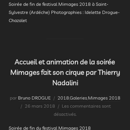
Soirée de fin de festival Mimages 2018 à Saint-
Sylvestre (Ardéche) Photographies : Idelette Drogue-
Chazalet
Accueil et animation de la soirée
Mimages fait son cirque par Thierry
Nadalini
par
Bruno DROGUE
2018
,
Galeries
,
Mimages 2018
Publié
26 mars 2018
Les commentaires sont
le
désactivés.
Soirée de fin du festival Mimages 2018