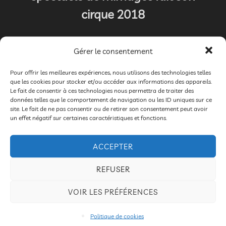
cirque 2018
par
Bruno DROGUE
2018
,
Galeries
,
Mimages 2018
Gérer le consentement
Publié
26 mars 2018
Les commentaires sont
le
désactivés.
Pour offrir les meilleures expériences, nous utilisons des technologies telles
que les cookies pour stocker et/ou accéder aux informations des appareils.
Le fait de consentir à ces technologies nous permettra de traiter des
spectacle de jonglerie, d’humour et de clown
données telles que le comportement de navigation ou les ID uniques sur ce
Photographies : Idelette Drogue-Chazalet
site. Le fait de ne pas consentir ou de retirer son consentement peut avoir
un effet négatif sur certaines caractéristiques et fonctions.
ACCEPTER
REFUSER
Spectacle Mr Fly par Cédric Flahaut
VOIR LES PRÉFÉRENCES
par
Bruno DROGUE
2018
,
Galeries
,
Mimages 2018
Politique de cookies
Publié
26 mars 2018
Les commentaires sont