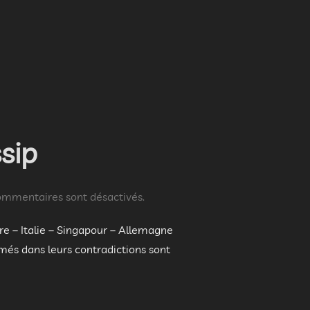
S, HUMOUR VISUEL, CHEZ LUI AVEC PATRIK COTTET-MOINE »
sip
ommentaires sont désactivés.
e – Italie – Singapour – Allemagne
rmés dans leurs contradictions sont
-MASSIP »