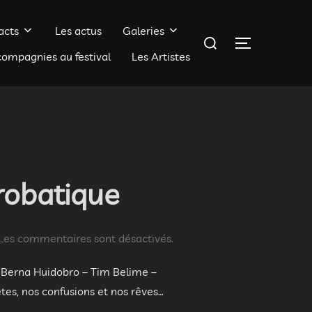
acts
Les actus
Galeries
Rechercher :
PERMUTER 
compagnies au festival
Les Artistes
crobatique
Les commentaires sont désactivés.
c Berna Huidobro – Tim Belime –
es, nos confusions et nos rêves…