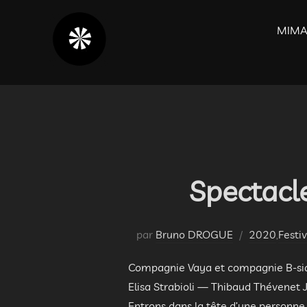
Aller
au
MIMA
contenu
Spectacle
par
Bruno DROGUE
2020
,
Festi
Compagnie Vaya et compagnie B-side
Elisa Strabioli — Thibaud Thévenet 
Entrons dans la tête d’une personne, 