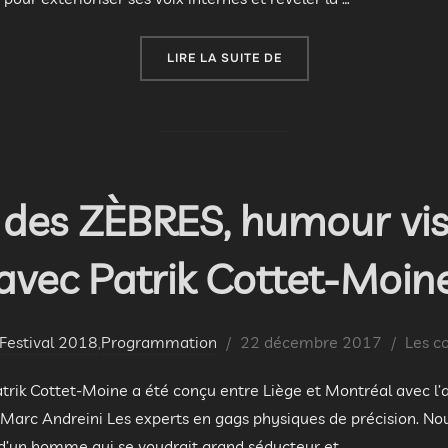
« SPECTACLE DE CIRQUE
LIRE LA SUITE DE
es ZÈBRES, humour visu
avec Patrik Cottet-Moin
Publié
Festival 2018
,
Programmation
22 décembre 2017
Les c
le
rik Cottet-Moine a été conçu entre Liège et Montréal avec l’a
rc Andreini Les experts en gags physiques de précision. Nous
i d’un homme qui se voudrait grand séducteur et …