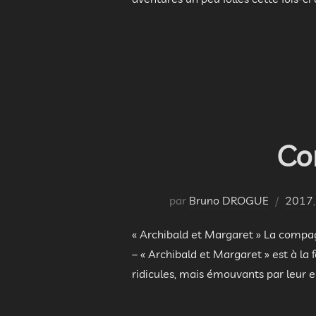
Co
par
Bruno DROGUE
2017
,
« Archibald et Margaret » La compag
– « Archibald et Margaret » est à la
ridicules, mais émouvants par leur e