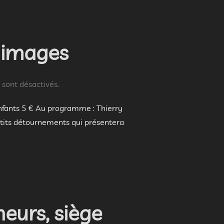
 Mimages
sont désactivés.
 enfants 5 € Au programme : Thierry
etits détournements qui présentera
eurs, siège