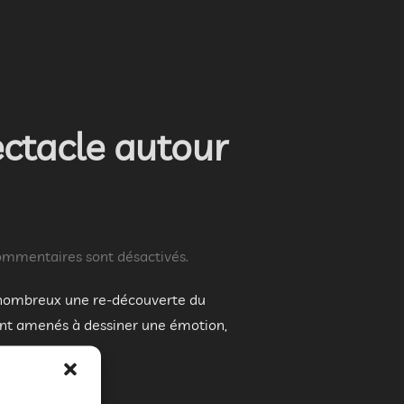
ctacle autour
ommentaires sont désactivés.
 nombreux une re-découverte du
 ont amenés à dessiner une émotion,
ÉE CONFÉRENCE-SPECTACLE AUTOUR DU MIME »