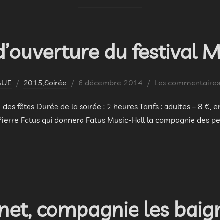
d’ouverture du festival
Publié
GUE
2015
,
Soirée
6 décembre 2014
Les commentaires 
le
 des fêtes Durée de la soirée : 2 heures Tarifs : adultes – 8 €,
 Pierre Fatus qui donnera Fatus Music-Hall la compagnie des p
)
net, compagnie les baign