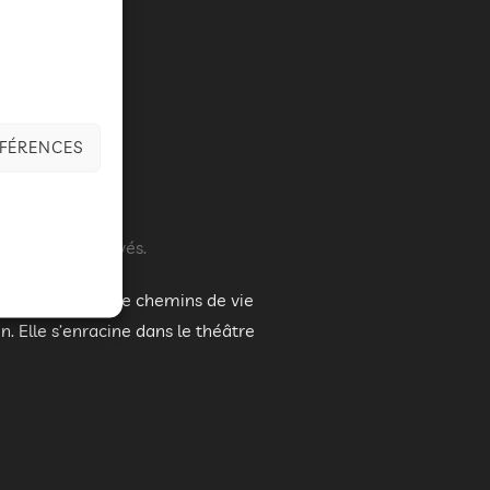
ÉFÉRENCES
s sont désactivés.
 artistiques et de chemins de vie
. Elle s’enracine dans le théâtre
RT »