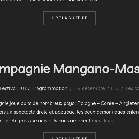
« COMPAGNIE DES ZÈBRE
LIRE LA SUITE DE
mpagnie Mangano-Mas
Publié
Festival 2017
,
Programmation
19 décembre 2016
Les c
le
nie joue dans de nombreux pays : Pologne – Corée – Angleterr
 fois un spectacle drôle et poétique, les deux personnages enfe
ntièreté presque naïve. Ils nous amènent dans leurs …
« COMPAGNIE MANGANO
LIRE LA SUITE DE