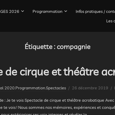
GES 2026
Programmation
Infos pratiques / cont
Les 
Étiquette :
compagnie
 de cirque et théâtre a
Publié
val 2020
,
Programmation
,
Spectacles
26 décembre 2019
le
 : Je te vois Spectacle de cirque et théâtre acrobatique Ave
Je te vois ! Nous sommes nos mémoires, expériences et conquêt
pour extérioriser ses voix internes et révéler la …