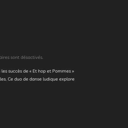
res sont désactivés.
es succès de « Et hop et Pommes »
lles. Ce duo de danse ludique explore
 K »