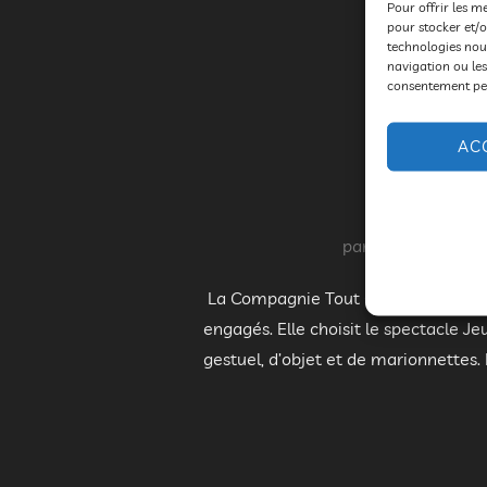
Pour offrir les m
pour stocker et/o
technologies nou
navigation ou les
consentement peut
AC
par
Bruno DROGU
La Compagnie Tout Cour (installée de
engagés. Elle choisit le spectacle J
gestuel, d’objet et de marionnettes. 