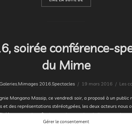
, soirée conférence-spe
du Mime
Publié
Galeries
,
Mimages 2016
,
Spectacles
19 mars 2016
Les c
le
nie Mangano Massip, ce vendredi soir, a proposé à un public
ns et des représentations stéréotypées, les deux acteurs nous
Théâtre gestuel, ou finalement incarnation de l’acteur qui …
Gérer le consentement
« MIMAGES 2016, SOIR
LIRE LA SUITE DE