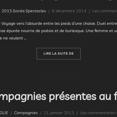
Publié
2015
,
Soirée
,
Spectacles
6 décembre 2014
Les commenta
le
ge vers l’absurde entre les pieds d’une chaise. Duel entre c
nse épurée nourrie de poésie et de burlesque. Une femme et un
ge ne veulent …
« SARA MARTINET, COMP
LIRE LA SUITE DE
mpagnies présentes au f
Publié
OGUE
Compagnies
11 janvier 2013
Les commentaires s