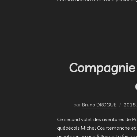
Compagnie d
par
Bruno DROGUE
2018
,
Ce second volet des aventures de Pat
québécois Michel Courtemanche et Ma
aventures un peu folles cette fois-c