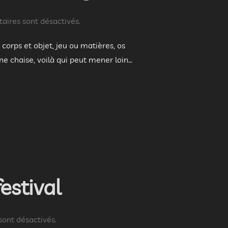
ires sont désactivés.
orps et objet, jeu ou matières, os
e chaise, voilà qui peut mener loin…
AGNIE LES BAIGNEURS, SIÈGE »
estival
ont désactivés.