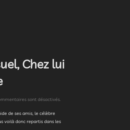
 ET THÉÂTRE ACROBATIQUE »
el, Chez lui
e
ommentaires sont désactivés.
ide de ses amis, le célèbre
 voilà donc repartis dans les