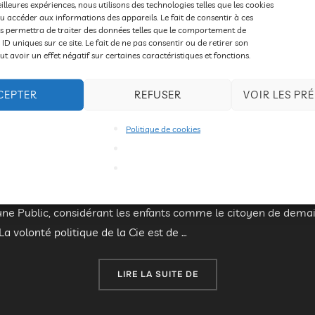
eilleures expériences, nous utilisons des technologies telles que les cookies
u accéder aux informations des appareils. Le fait de consentir à ces
s permettra de traiter des données telles que le comportement de
 ID uniques sur ce site. Le fait de ne pas consentir ou de retirer son
 avoir un effet négatif sur certaines caractéristiques et fonctions.
CEPTER
REFUSER
VOIR LES PR
Compagnie Tout court
Politique de cookies
Publié
E
2016
,
Spectacles
5 décembre 2015
Les commentaire
le
puis un an sur Saint-Péray.) Elle est la rencontre de parcours
eune Public, considérant les enfants comme le citoyen de demain
La volonté politique de la Cie est de …
« COMPAGNIE TOUT COU
LIRE LA SUITE DE