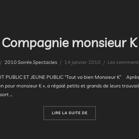
le
Compagnie monsieur K
Publié
2010
,
Soirée
,
Spectacles
14 janvier 2010
Les commentai
le
PUBLIC ET JEUNE PUBLIC “Tout va bien Monsieur K” Après l
en pour monsieur K », a régalé petits et grands de leurs trouvai
sort …
« COMPAGNIE MONSIEUR
LIRE LA SUITE DE