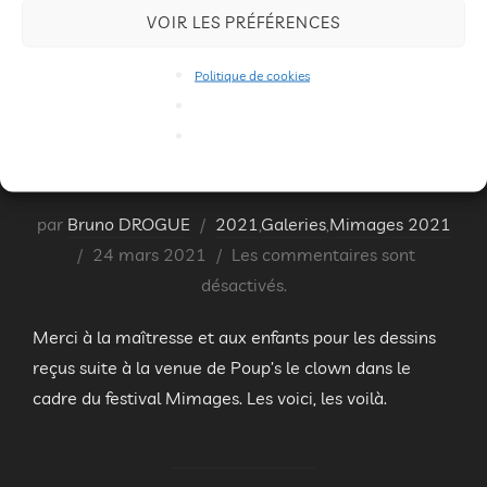
VOIR LES PRÉFÉRENCES
Politique de cookies
Les dessins de l’école Luce Oberty
de Charmes-sur-Rhône
par
Bruno DROGUE
2021
,
Galeries
,
Mimages 2021
Publié
24 mars 2021
Les commentaires sont
le
désactivés.
Merci à la maîtresse et aux enfants pour les dessins
reçus suite à la venue de Poup’s le clown dans le
cadre du festival Mimages. Les voici, les voilà.