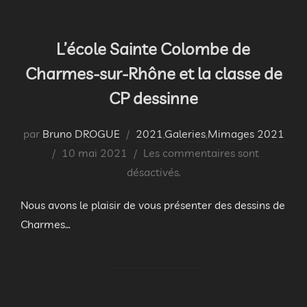
L’école Sainte Colombe de
Charmes-sur-Rhône et la classe de
CP dessinne
par
Bruno DROGUE
2021
,
Galeries
,
Mimages 2021
Publié
10 mai 2021
Les commentaires sont
le
désactivés.
Nous avons le plaisir de vous présenter des dessins de
Charmes…