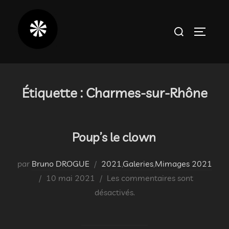
Aller
au
Rechercher :
PERMUT
contenu
Étiquette :
Charmes-sur-Rhône
Poup’s le clown
par
Bruno DROGUE
2021
,
Galeries
,
Mimages 2021
Publié
10 mai 2021
Les commentaires sont
le
désactivés.