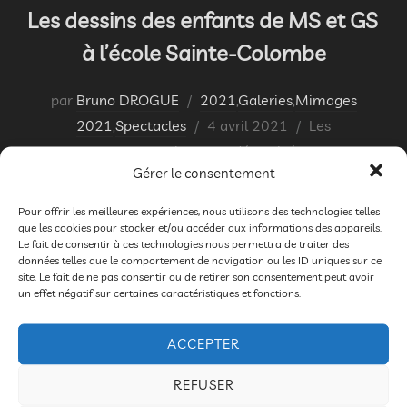
Les dessins des enfants de MS et GS
à l’école Sainte-Colombe
par
Bruno DROGUE
2021
,
Galeries
,
Mimages
Publié
2021
,
Spectacles
4 avril 2021
Les
le
commentaires sont désactivés.
Gérer le consentement
Voici quelques dessins des enfants de MS et GS après
Pour offrir les meilleures expériences, nous utilisons des technologies telles
le spectacle de POUP’S à l’école de Ste COLOMBE de
que les cookies pour stocker et/ou accéder aux informations des appareils.
CHARMES le 29 mars. J’ai vraiment apprécié tout
Le fait de consentir à ces technologies nous permettra de traiter des
données telles que le comportement de navigation ou les ID uniques sur ce
comme les enfants ce spectacle vivant , frais , de
site. Le fait de ne pas consentir ou de retirer son consentement peut avoir
un effet négatif sur certaines caractéristiques et fonctions.
qualité, concentré et raffiné ; clown aux mille facettes
qui fait rire intelligemment les enfants en ce …
ACCEPTER
« LES DESSINS DES ENF
LIRE LA SUITE DE
REFUSER