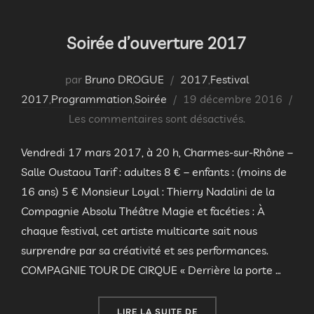
Soirée d’ouverture 2017
par
Bruno DROGUE
2017
,
Festival
Publié
2017
,
Programmation
,
Soirée
19 décembre 2016
le
Les commentaires sont désactivés.
Vendredi 17 mars 2017, à 20 h, Charmes-sur-Rhône –
Salle Oustaou Tarif : adultes 8 € – enfants : (moins de
16 ans) 5 € Monsieur Loyal : Thierry Nadalini de la
Compagnie Absolu Théâtre Magie et facéties : À
chaque festival, cet artiste multicarte sait nous
surprendre par sa créativité et ses performances.
COMPAGNIE TOUR DE CIRQUE « Derrière la porte …
« SOIRÉE D’OUVERTURE 2
LIRE LA SUITE DE