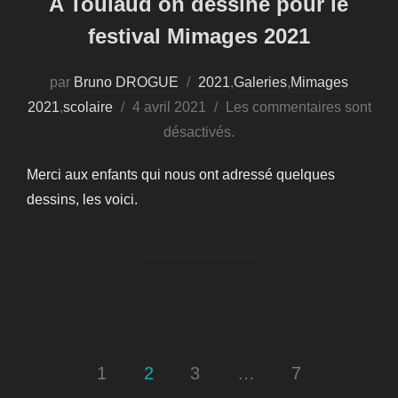
A Toulaud on dessine pour le
festival Mimages 2021
par
Bruno DROGUE
2021
,
Galeries
,
Mimages
Publié
2021
,
scolaire
4 avril 2021
Les commentaires sont
le
désactivés.
Merci aux enfants qui nous ont adressé quelques
dessins, les voici.
Pagination
1
2
3
…
7