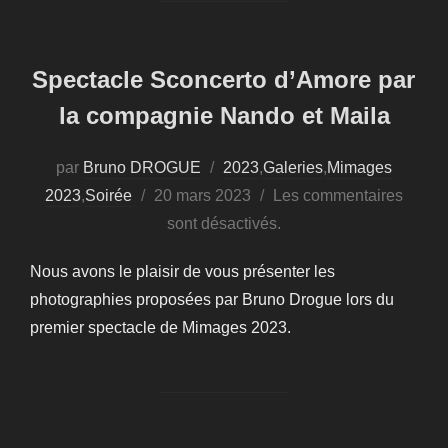
Spectacle Sconcerto d’Amore par
la compagnie Nando et Maila
par
Bruno DROGUE
2023
,
Galeries
,
Mimages
Publié
2023
,
Soirée
20 mars 2023
Les commentaires
le
sont désactivés.
Nous avons le plaisir de vous présenter les
photographies proposées par Bruno Drogue lors du
premier spectacle de Mimages 2023.