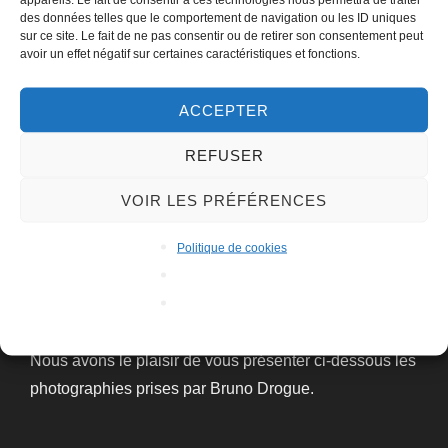
des données telles que le comportement de navigation ou les ID uniques
sur ce site. Le fait de ne pas consentir ou de retirer son consentement peut
avoir un effet négatif sur certaines caractéristiques et fonctions.
Mimages fait son cirque à Saint-
ACCEPTER
Sylvestre le 26 mars 2022, Thierry
REFUSER
Nadalini
VOIR LES PRÉFÉRENCES
par
Bruno DROGUE
2022
,
Galeries
,
Mimages 2022
Politique de cookies
Publié
28 mars 2022
Les commentaires sont désactivés.
le
Lors de la soirée « Mimages fait son cirque » à Saint-
Sylvestre., Thierry Nadalini a été monsieur Loyal.
Nous avons le plaisir de vous présenter ci-dessous les
photographies prises par Bruno Drogue.