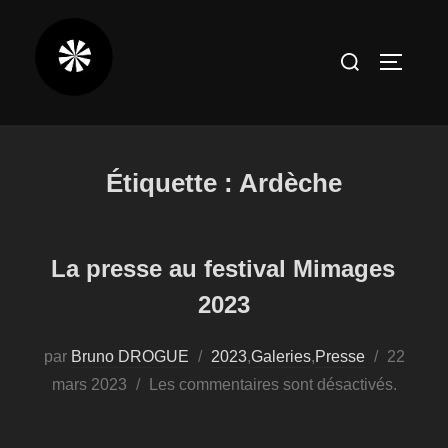
Aller
au
Rechercher :
PERMUT
contenu
Étiquette :
Ardèche
La presse au festival Mimages
2023
Publié
par
Bruno DROGUE
2023
,
Galeries
,
Presse
22
le
mars 2023
Les commentaires sont désactivés.