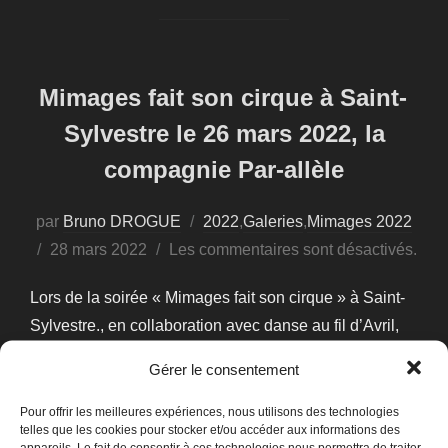
Mimages fait son cirque à Saint-
Sylvestre le 26 mars 2022, la
compagnie Par-allèle
par
Bruno DROGUE
2022
,
Galeries
,
Mimages 2022
Publié
28 mars 2022
Les commentaires sont désactivés.
le
Lors de la soirée « Mimages fait son cirque » à Saint-
Sylvestre., en collaboration avec danse au fil d’Avril,
nous avons eu le plaisir d’accueillir la compagnie Par-
Gérer le consentement
allèle, Voici les diaporamas des photographies prises
par Bruno Drogue.
Pour offrir les meilleures expériences, nous utilisons des technologies
telles que les cookies pour stocker et/ou accéder aux informations des
appareils. Le fait de consentir à ces technologies nous permettra de traiter