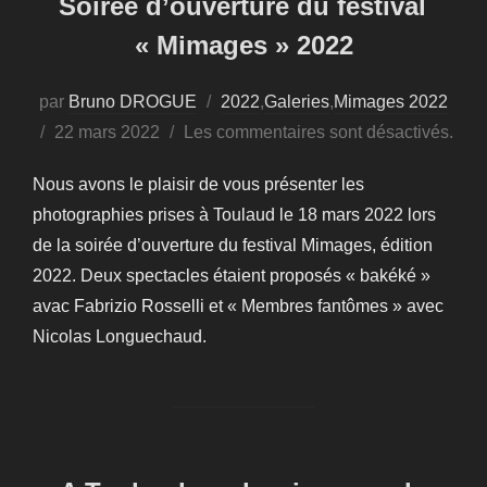
Soirée d’ouverture du festival
« Mimages » 2022
par
Bruno DROGUE
2022
,
Galeries
,
Mimages 2022
Publié
22 mars 2022
Les commentaires sont désactivés.
le
Nous avons le plaisir de vous présenter les
photographies prises à Toulaud le 18 mars 2022 lors
de la soirée d’ouverture du festival Mimages, édition
2022. Deux spectacles étaient proposés « bakéké »
avac Fabrizio Rosselli et « Membres fantômes » avec
Nicolas Longuechaud.