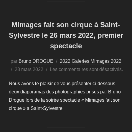
Mimages fait son cirque à Saint-
Sylvestre le 26 mars 2022, premier
spectacle
par
Bruno DROGUE
2022
,
Galeries
,
Mimages 2022
Publié
28 mars 2022
Les commentaires sont désactivés.
le
Nous avons le plaisir de vous présenter ci-dessous
deux diaporamas des photographies prises par Bruno
Drogue lors de la soirée spectacle « Mimages fait son
cirque » à Saint-Sylvestre.