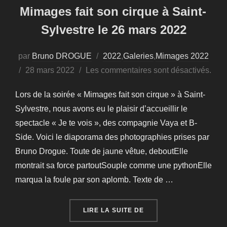
Mimages fait son cirque à Saint-
Sylvestre le 26 mars 2022
par
Bruno DROGUE
2022
,
Galeries
,
Mimages 2022
Publié
28 mars 2022
Les commentaires sont désactivés.
le
Lors de la soirée « Mimages fait son cirque » à Saint-
Sylvestre, nous avons eu le plaisir d’accueillir le
spectacle « Je te vois », des compagnie Vaya et B-
Side. Voici le diaporama des photographies prises par
Bruno Drogue. Toute de jaune vêtue, deboutElle
montrait sa force partoutSouple comme une pythonElle
marqua la foule par son aplomb. Texte de …
« MIMAGES FAIT SON CI
LIRE LA SUITE DE