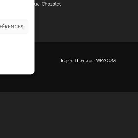
et Idelette Drogue-Chazalet
ÉFÉRENCES
Inspiro Theme
par
WPZOOM