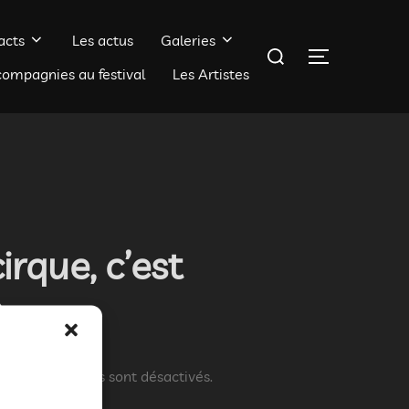
acts
Les actus
Galeries
Rechercher :
PERMUTER 
compagnies au festival
Les Artistes
rque, c’est
à
s commentaires sont désactivés.