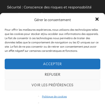
Sécurité : Conscience des risques et responsabilité
mutuelle pour le maître mot: zéro bobo.
Gérer le consentement
Échauffement et préparation ludique ciblés sur les
Pour offrir les meilleures expériences, nous utilisons des technologies telles
paramètres humains mis en œuvre dans la pratique
que les cookies pour stocker et/ou accéder aux informations des appareils.
Le fait de consentir à ces technologies nous permettra de traiter des
du cirque,
données telles que le comportement de navigation ou les ID uniques sur ce
site. Le fait de ne pas consentir ou de retirer son consentement peut avoir
un effet négatif sur certaines caractéristiques et fonctions.
Prise en considération des différences de chacun, afin
de faire apparaître les qualités.
ACCEPTER
Rechercher la force de simplicité dans le rapport à
REFUSER
l’objet, grâce à la respiration, au mouvement, au
mime, ou encore à la voix.
VOIR LES PRÉFÉRENCES
Politique de cookies