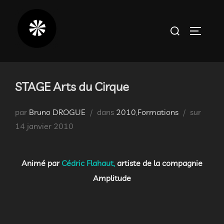
Aller
au
Rechercher :
PERMUT
contenu
STAGE Arts du Cirque
Publié
par
Bruno DROGUE
dans
2010
,
Formations
sur
le
14 janvier 2010
Animé par
Cédric Flahaut,
artiste de la compagnie
Amplitude