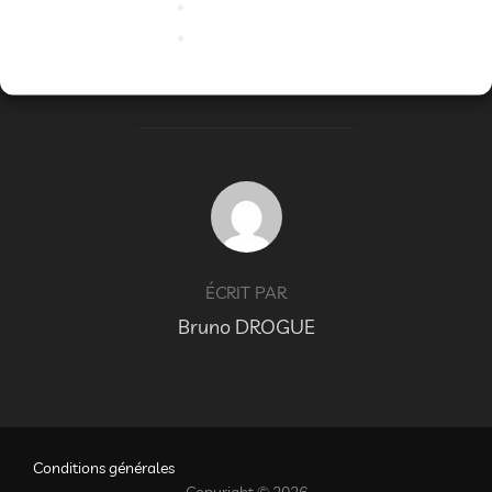
ÉTIQUETTES
acrobatie
,
cirque
,
mime
,
programmation
AUTEUR DE LA PUBLICATION
ÉCRIT PAR
Bruno DROGUE
Conditions générales