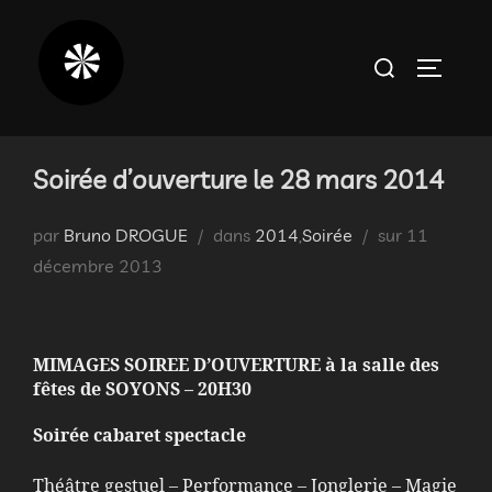
Aller
au
Rechercher :
PERMUT
contenu
Soirée d’ouverture le 28 mars 2014
Publié
par
Bruno DROGUE
dans
2014
,
Soirée
sur
11
le
décembre 2013
MIMAGES SOIREE D’OUVERTURE à la salle des
fêtes de SOYONS – 20H30
Soirée cabaret spectacle
Théâtre gestuel – Performance – Jonglerie – Magie