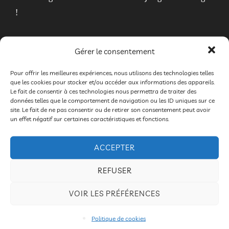
!
Gérer le consentement
Compagnie
Mangano-Massip
Pour offrir les meilleures expériences, nous utilisons des technologies telles
Mise en scène et interprétation :
Pierre Yves
que les cookies pour stocker et/ou accéder aux informations des appareils.
Mas
sip
et
Sarah Mangano
Le fait de consentir à ces technologies nous permettra de traiter des
données telles que le comportement de navigation ou les ID uniques sur ce
site. Le fait de ne pas consentir ou de retirer son consentement peut avoir
Compagnie Absolu théâtre :
Thierry Nadalini
un effet négatif sur certaines caractéristiques et fonctions.
Le monde de Félix
: Détour au cabaret
ACCEPTER
magique
REFUSER
VOIR LES PRÉFÉRENCES
Politique de cookies