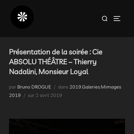
Aller
au
Rechercher :
PERMUT
contenu
Présentation de la soirée : Cie
ABSOLU THÉÂTRE – Thierry
Nadalini, Monsieur Loyal
par
Bruno DROGUE
dans
2019
,
Galeries
,
Mimages
Publié
2019
sur
2 avril 2019
le