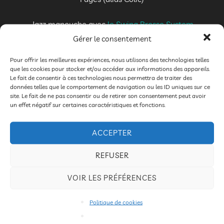
Jazz manouche avec
le Swing Brosse System
Gérer le consentement
La compagnie : les petits détournements
Pour offrir les meilleures expériences, nous utilisons des technologies telles
que les cookies pour stocker et/ou accéder aux informations des appareils.
Thierry Nadalini
: jongleur et magicien
Le fait de consentir à ces technologies nous permettra de traiter des
données telles que le comportement de navigation ou les ID uniques sur ce
site. Le fait de ne pas consentir ou de retirer son consentement peut avoir
Gauthier Verdol : magicien
un effet négatif sur certaines caractéristiques et fonctions.
Entrée : Adulte 7€ – Enfant <12 ans : 4€
ACCEPTER
REFUSER
VOIR LES PRÉFÉRENCES
Politique de cookies
ÉTIQUETTES