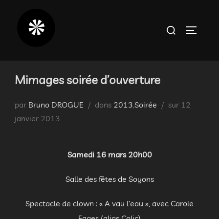
Aller
au
Rechercher :
PERMUT
contenu
Mimages soirée d’ouverture
Publié
par
Bruno DROGUE
dans
2013
,
Soirée
sur
12
le
janvier 2013
Samedi 16 mars 20h00
Salle des fêtes de Soyons
Spectacle de clown : « A vau l’eau », avec Carole
Fages (alias Colic)