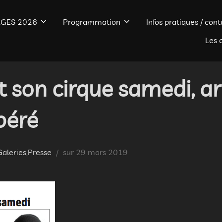
GES 2026
Programmation
Infos pratiques / cont
Les 
 son cirque samedi, ar
béré
Publié
Galeries
,
Presse
sur
29 mars 2019
le