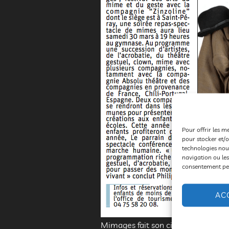
Pour offrir les m
pour stocker et/o
technologies nou
navigation ou les
consentement peut
AC
Mimages fait son cirque, c’est à Sa