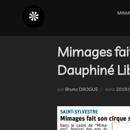
Aller
au
MIMA
contenu
Mimages fait
Dauphiné Li
par
Bruno DROGUE
dans
2019
,