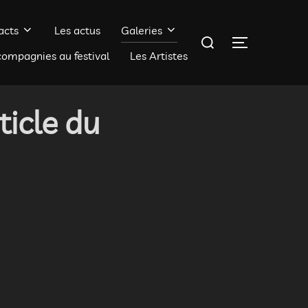
acts
Les actus
Galeries
Rechercher :
PERMUTER 
compagnies au festival
Les Artistes
ticle du