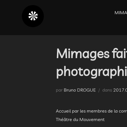
Aller
au
MIMA
contenu
Mimages fait
photographi
par
Bruno DROGUE
dans
2017
,
Accueil par les membres de la co
Théâtre du Mouvement