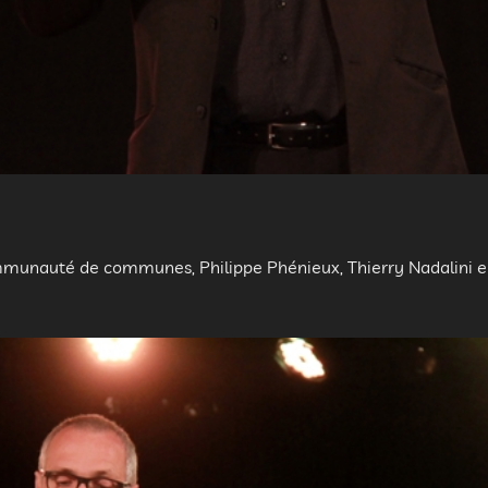
ée Mimages fait son cirque à Saint-Sylvestre, Ar
mmunauté de communes, Philippe Phénieux, Thierry Nadalini e