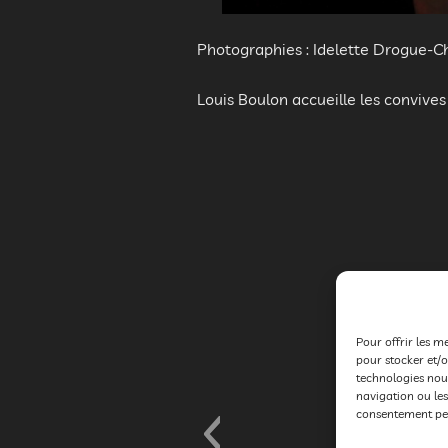
Soir
Photographies : Idelette Drogue-C
Louis Boulon accueille les convives
Pour offrir les m
pour stocker et/o
technologies nou
navigation ou les
consentement peut