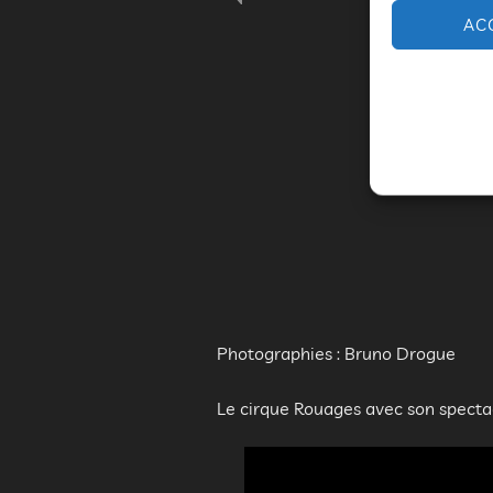
AC
Soir
Soir
Soir
Soir
Soir
Soir
Soir
Soir
Soir
Soir
Soir
Soir
Soir
Soir
Photographies : Bruno Drogue
Le cirque Rouages avec son spect