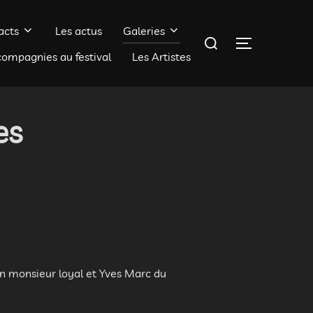
acts
Les actus
Galeries
Rechercher :
PERMUTER 
compagnies au festival
Les Artistes
es
n monsieur loyal et Yves Marc du