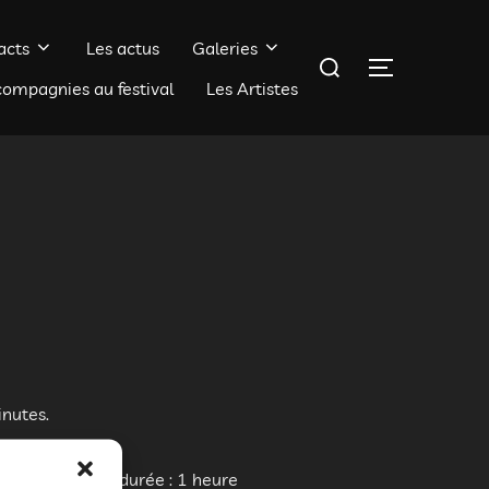
acts
Les actus
Galeries
Rechercher :
PERMUTER 
compagnies au festival
Les Artistes
inutes.
es sur paroles” durée : 1 heure