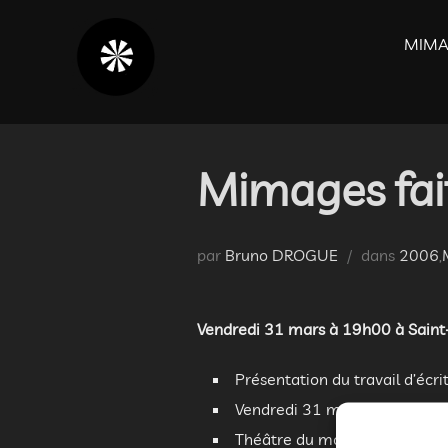
Aller
au
MIMA
contenu
Mimages fai
par
Bruno DROGUE
dans
2006
,
Vendredi 31 mars à 19h00 à Saint
Présentation du travail d’écri
Vendredi 31 mars à 20h00 à S
Théâtre du mouvement : specta