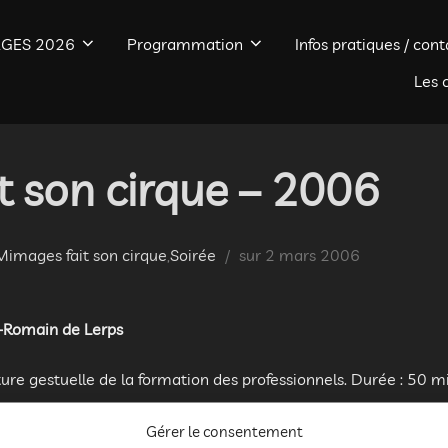
GES 2026
Programmation
Infos pratiques / cont
Les 
t son cirque – 2006
Publié
Mimages fait son cirque
,
Soirée
sur
2 mars 2006
le
-Romain de Lerps
ture gestuelle de la formation des professionnels. Durée : 50 m
aint-Romain de Lerps : Nuit du mime avec dîner :
Gérer le consentement
cle conférence sur l’histoire du mime. “Faut-il croire les mim