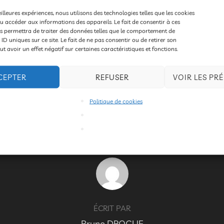
 musique sur le thème de la différence : “Tel que je suis”. Dur
eilleures expériences, nous utilisons des technologies telles que les cookies
u accéder aux informations des appareils. Le fait de consentir à ces
s permettra de traiter des données telles que le comportement de
 ID uniques sur ce site. Le fait de ne pas consentir ou de retirer son
 avoir un effet négatif sur certaines caractéristiques et fonctions.
CEPTER
REFUSER
VOIR LES PR
ÉTIQUETTES
Politique de cookies
soirée
,
spectacle
AUTEUR DE LA PUBLICATION
ÉCRIT PAR
Bruno DROGUE