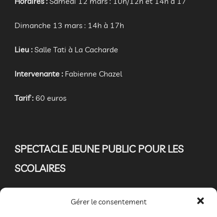
Horaires
:
Samedi 12 mars : 10h/12h et 14h à 17
Dimanche 13 mars : 14h à 17h
Lieu
:
Salle Tati à La Cacharde
Intervenante
:
Fabienne Chazel
Tarif
:
60 euros
SPECTACLE JEUNE PUBLIC POUR LES
SCOLAIRES
ies
Spectacle humoristique des
C
Absolu théâtre
et
Gérer le consentement
Zinzoline
:
“Les frères de la côte”
– Création 2015