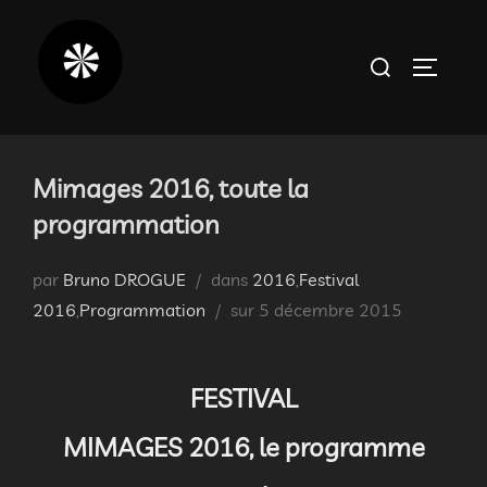
Aller
au
Rechercher :
PERMUT
contenu
Mimages 2016, toute la
programmation
par
Bruno DROGUE
dans
2016
,
Festival
Publié
2016
,
Programmation
sur
5 décembre 2015
le
FESTIVAL
MIMAGES 2016, le programme