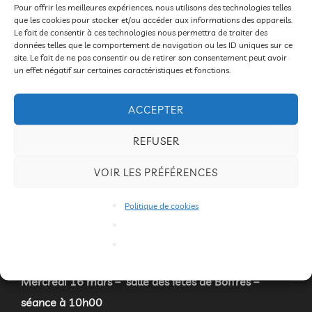
Pour offrir les meilleures expériences, nous utilisons des technologies telles
que les cookies pour stocker et/ou accéder aux informations des appareils.
Parodie burlesque sur l’univers de la piraterie –
Le fait de consentir à ces technologies nous permettra de traiter des
Théâtre – Humour – Magie – Jonglerie
données telles que le comportement de navigation ou les ID uniques sur ce
site. Le fait de ne pas consentir ou de retirer son consentement peut avoir
un effet négatif sur certaines caractéristiques et fonctions.
Durée une heure.
ACCEPTER
Jeudi 10 mars
salle des fêtes de Saint Romain de
Lerps – séance à 14h00
REFUSER
Lundi 14 mars
– salle des fêtes à Toulaud – séance à
VOIR LES PRÉFÉRENCES
14h00
Politique de cookies
Mardi 15 mars
– salle motricité à Alboussière –
séance à 10h et 14h00
Mercredi 16 mars
– salle des fêtes de Boffres –
séance à 10h00