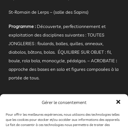
St-Romain de Lerps – (salle des Sapins)
Programme :
Découverte, perfectionnement et
exploitation des disciplines suivantes : TOUTES
JONGLERIES : foulards, balles, quilles, anneaux,
diabolos, bâtons, bolas. ÉQUILIBRE SUR OBJET : fil,
boule, rola bola, monocycle, pédalgos. – ACROBATIE
:
approche des bases en solo et figures composées à la
portée de tous.
Gérer le consentement
–
SAMEDI 2 et DIMANCHE 3 avril
:
Initiation aux arts
du clown
– Cie le P’tit Grain Par Arlette Breton
Pour offrir les meilleures expériences, nous utilisons des technologies telles
que les cookies pour stocker et/ou accéder aux informations des appareils.
Pental Alias Pepette. –
Le fait de consentir à ces technologies nous permettra de traiter des