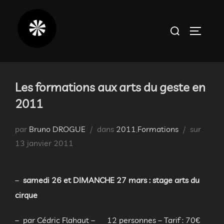
Aller
au
Rechercher :
PERMUT
contenu
Les formations aux arts du geste en
2011
Publié
par
Bruno DROGUE
dans
2011
,
Formations
sur
le
13 janvier 2011
–
samedi 26 et DIMANCHE 27 mars : stage arts du
cirque
– par Cédric Flahaut – 12 personnes – Tarif : 70€