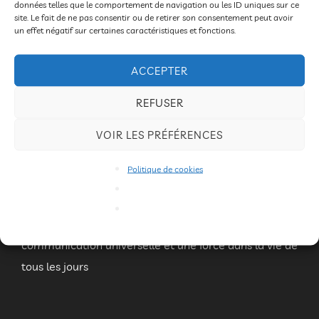
données telles que le comportement de navigation ou les ID uniques sur ce
site. Le fait de ne pas consentir ou de retirer son consentement peut avoir
– 12 personnes – tarif : 70€
un effet négatif sur certaines caractéristiques et fonctions.
– Saint-Sylvestre – (salle des Fêtes)
ACCEPTER
Objectif de l’initiation c’est de
prendre plaisir à jouer ;
REFUSER
exploiter ses faiblesses et ses forces et en rire
,
mettre
VOIR LES PRÉFÉRENCES
en valeur sa personnalité avec humour,
avoir
confiance en soi, faire rire les autres
,
apprivoiser ses
Politique de cookies
émotions
.
Sans vouloir devenir comique
professionnel, il est très utile de cultiver son humour
en toutes circonstances. C’est un moyen de
communication universelle et une force dans la vie de
tous les jours