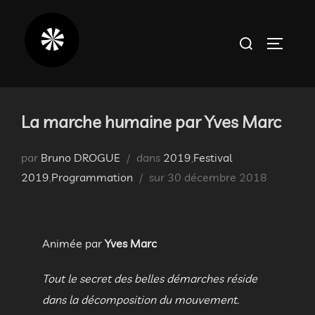
Aller
au
Rechercher :
PERMUT
contenu
La marche humaine par Yves Marc
par
Bruno DROGUE
dans
2019
,
Festival
Publié
2019
,
Programmation
sur
30 décembre 2018
le
Animée par
Yves Marc
Tout le secret des belles démarches réside
dans la décomposition du mouvement.