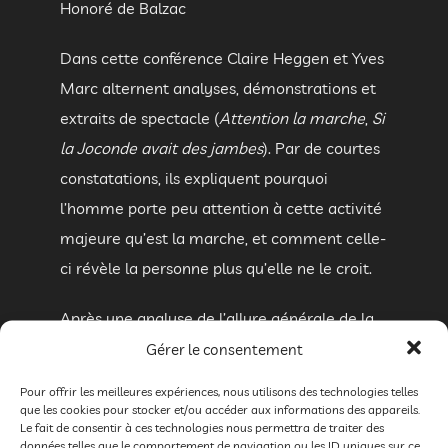
Honoré de Balzac
Dans cette conférence Claire Heggen et Yves
Marc alternent analyses, démonstrations et
extraits de spectacle (
Attention la marche
,
Si
la Joconde avait des jambes
). Par de courtes
constatations, ils expliquent pourquoi
l’homme porte peu attention à cette activité
majeure qu’est la marche, et comment celle-
ci révèle la personne plus qu’elle ne le croit.
Après une analyse de l’allure générale de la
démarche et de ses grands modes
Gérer le consentement
d’organisation (chute, traction, propulsion), ils
Pour offrir les meilleures expériences, nous utilisons des technologies telles
démontrent point par point, pas à pas, dans
que les cookies pour stocker et/ou accéder aux informations des appareils.
Le fait de consentir à ces technologies nous permettra de traiter des
les trois plans de l’espace, les tendances
données telles que le comportement de navigation ou les ID uniques sur ce