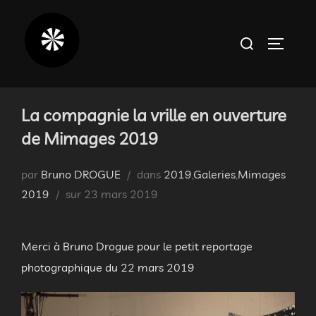
Aller
au
Rechercher :
PERMUT
contenu
La compagnie la vrille en ouverture
de Mimages 2019
par
Bruno DROGUE
dans
2019
,
Galeries
,
Mimages
Publié
2019
sur
23 mars 2019
le
Merci à Bruno Drogue pour le petit reportage
photographique du 22 mars 2019