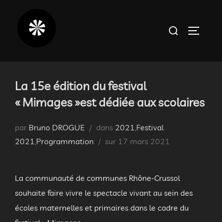
Aller
au
Rechercher :
PERMUT
contenu
La 15e édition du festival
« Mimages »est dédiée aux scolaires
par
Bruno DROGUE
dans
2021
,
Festival
Publié
2021
,
Programmation
sur
17 mars 2021
le
La communauté de communes Rhône-Crussol
souhaite faire vivre le spectacle vivant au sein des
écoles maternelles et primaires dans le cadre du