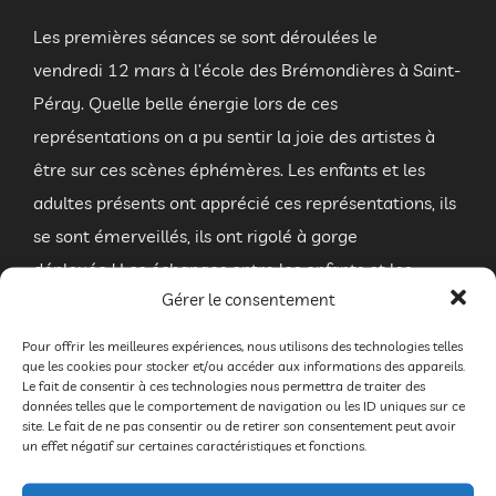
Les premières séances se sont déroulées le
vendredi 12 mars à l’école des Brémondières à Saint-
Péray. Quelle belle énergie lors de ces
représentations on a pu sentir la joie des artistes à
être sur ces scènes éphémères. Les enfants et les
adultes présents ont apprécié ces représentations, ils
se sont émerveillés, ils ont rigolé à gorge
déployée ! Les échanges entre les enfants et les
Gérer le consentement
artistes ont été riches à l’issue des représentations.
Quelle joie d’entendre le rire des enfants et de
Pour offrir les meilleures expériences, nous utilisons des technologies telles
que les cookies pour stocker et/ou accéder aux informations des appareils.
renouer avec le spectacle vivant.
Le fait de consentir à ces technologies nous permettra de traiter des
données telles que le comportement de navigation ou les ID uniques sur ce
Spectacle pour les classes de maternelles : Clown,
site. Le fait de ne pas consentir ou de retirer son consentement peut avoir
un effet négatif sur certaines caractéristiques et fonctions.
jongleur, ventriloquie : Cédric FLAHAUT