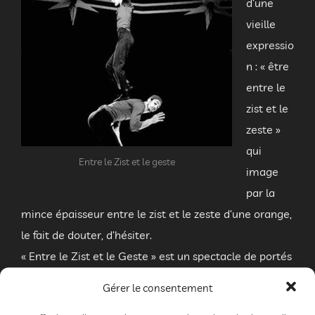
d’une
vieille
expressio
n : « être
entre le
zist et le
zeste »
qui
Entre le Zist et le geste
image
par la
mince épaisseur entre le zist et le zeste d’une orange,
le fait de douter, d’hésiter.
« Entre le Zist et le Geste » est un spectacle de portés
acrobatiques, bourré d’humour emprunté au
Gérer le consentement
burlesque et au cinéma muet. C’est une création pour