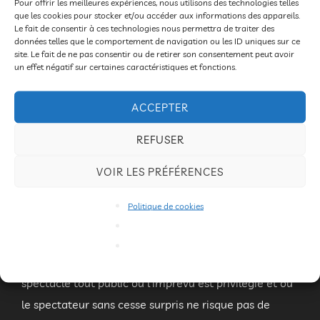
Pour offrir les meilleures expériences, nous utilisons des technologies telles
deux artistes désorientés, s’adressant à tous les
que les cookies pour stocker et/ou accéder aux informations des appareils.
publics. Le décor est planté, un tissu noir
Le fait de consentir à ces technologies nous permettra de traiter des
données telles que le comportement de navigation ou les ID uniques sur ce
matérialisant les coulisses, deux personnages cachés
site. Le fait de ne pas consentir ou de retirer son consentement peut avoir
un effet négatif sur certaines caractéristiques et fonctions.
derrière le lâchent pour se dévoiler au public, le
spectacle commence…
ACCEPTER
Les deux circassiens entrent en piste, ils viennent
faire leur numéro de portés acrobatiques, mais un
REFUSER
doute s’invite dans leur enchaînement bien huilé
VOIR LES PRÉFÉRENCES
entraînant alors une succession de malentendus.
Cette création se transforme alors en un spectacle
Politique de cookies
loufoque. Pris par la nécessité de le continuer, le duo
se prend au jeu, invente, dérive… Tantôt perdu, tantôt
opportuniste mais toujours rebondissant. Un
spectacle tout public où l’imprévu est privilégié et où
le spectateur sans cesse surpris ne risque pas de