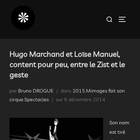
Aller
au
Rechercher :
PERMUT
contenu
Hugo Marchand et Loïse Manuel,
content pour peu, entre le Zist et le
geste
par
Bruno DROGUE
dans
2015
,
Mimages fait son
Publié
cirque
,
Spectacles
sur
6 décembre 2014
le
Son nom
est tiré