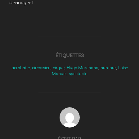
s’ennuyer !
ÉTIQUETTES
acrobatie
,
circassien
,
cirque
,
Hugo Marchand
,
humour
,
Loïse
Manuel
,
spectacle
AUTEUR DE LA PUBLICATION
ÉCRIT PAR