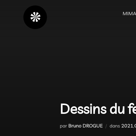
Aller
au
MIMA
contenu
Dessins du f
par
Bruno DROGUE
dans
2021
,