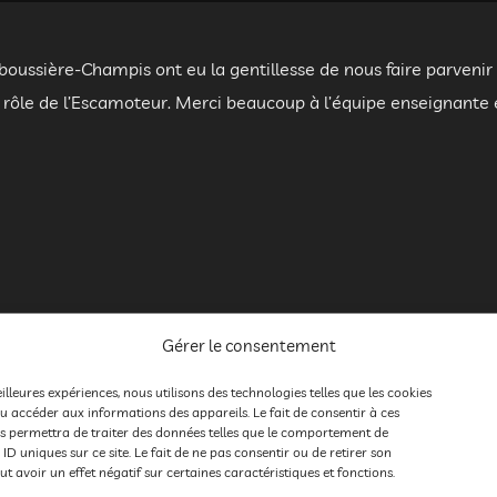
lboussière-Champis ont eu la gentillesse de nous faire parvenir
e rôle de l’Escamoteur. Merci beaucoup à l’équipe enseignante 
Gérer le consentement
eilleures expériences, nous utilisons des technologies telles que les cookies
u accéder aux informations des appareils. Le fait de consentir à ces
s permettra de traiter des données telles que le comportement de
 ID uniques sur ce site. Le fait de ne pas consentir ou de retirer son
 avoir un effet négatif sur certaines caractéristiques et fonctions.