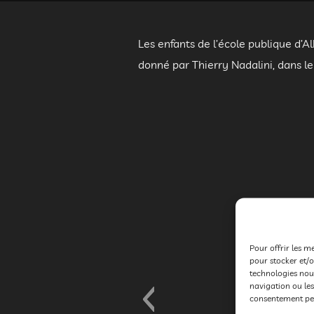
Les enfants de l’école publique d’A
donné par Thierry Nadalini, dans l
Pour offrir les m
pour stocker et/o
technologies nou
navigation ou les
consentement peut