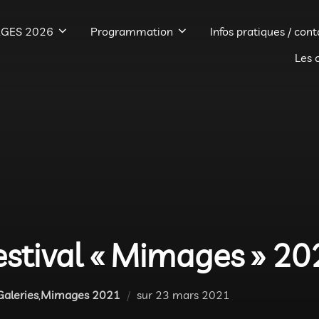
GES 2026
Programmation
Infos pratiques / cont
Les 
estival « Mimages » 2
Publié
Galeries
,
Mimages 2021
sur
23 mars 2021
le