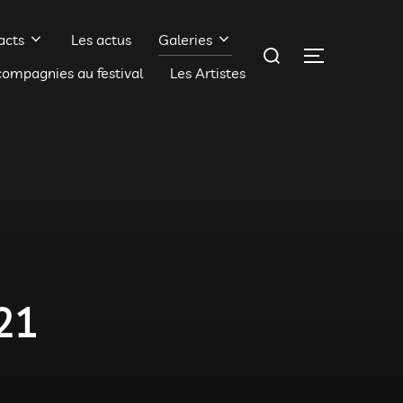
acts
Les actus
Galeries
Rechercher :
PERMUTER 
compagnies au festival
Les Artistes
021