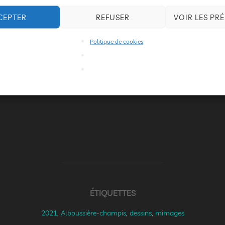
CEPTER
REFUSER
VOIR LES PR
Politique de cookies
ÉTIQUETTES
2021
,
Alboussière-champis
,
dessins
,
mimages