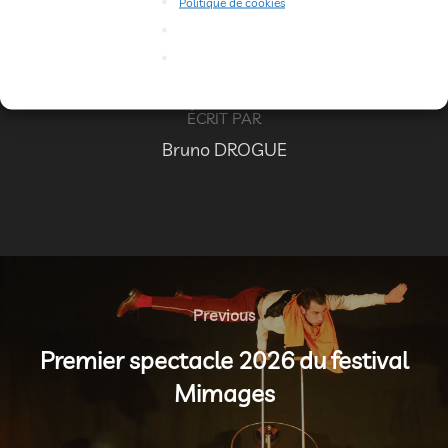
Politique de cookies
AUTEUR DE LA PUBLICATION
ÉCRIT PAR
Bruno DROGUE
Navigation
de
Previous
Previous
l’article
Premier spectacle 2026 du festival
Mimages