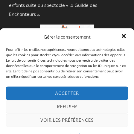
enfants suite au spectacle « la Guilde des
Enchanteurs ».
Gérer le consentement
Pour offrir les meilleures expériences, nous utilisons des technologies telles
que les cookies pour stocker et/ou accéder aux informations des appareils.
Le fait de consentir à ces technologies nous permettra de traiter des
données telles que le comportement de navigation ou les ID uniques sur ce
20260629_dessins_ecole_002
site. Le fait de ne pas consentir ou de retirer son consentement peut avoir
un effet négatif sur certaines caractéristiques et fonctions.
ACCEPTER
ÉTIQUETTES
20260629_dessins_ecole_003
20260629_dessins_ecole_004
20260629_dessins_ecole_005
20260629_dessins_ecole_006
20260629_dessins_ecole_007
20260629_dessins_ecole_008
20260629_dessins_ecole_009
20260629_dessins_ecole_010
20260629_dessins_ecole_011
20260629_dessins_ecole_012
20260629_dessins_ecole_013
20260629_dessins_ecole_014
20260629_dessins_ecole_015
20260629_dessins_ecole_016
20260629_dessins_ecole_017
REFUSER
Ardèche
,
dessin
,
mimages
,
scolaire
,
spectacle
VOIR LES PRÉFÉRENCES