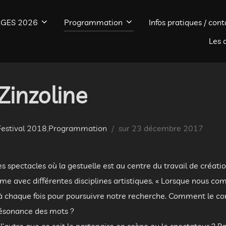
GES 2026
Programmation
Infos pratiques / cont
Les 
inzoline
Publié
Festival 2018
,
Programmation
sur
23 décembre 2017
le
 spectacles où la gestuelle est au centre du travail de créat
ime avec différentes disciplines artistiques. « Lorsque nous c
à chaque fois pour poursuivre notre recherche. Comment le corp
ésonance des mots ?