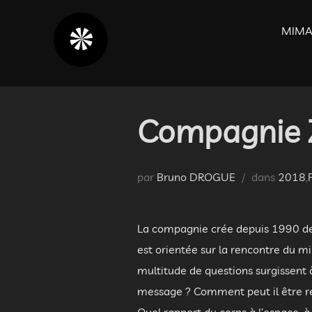
Aller
au
MIMA
contenu
Compagnie Z
par
Bruno DROGUE
dans
2018
,
La compagnie crée depuis 1990 des
est orientée sur la rencontre du m
multitude de questions surgissent 
message ? Comment peut il être r