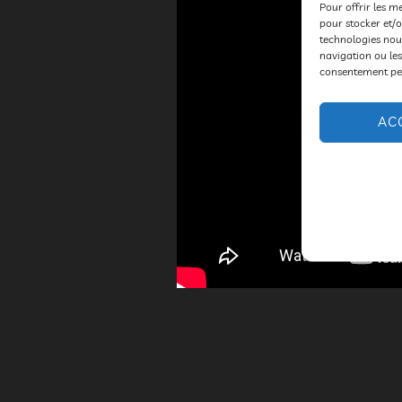
Pour offrir les m
pour stocker et/o
technologies nou
navigation ou les
consentement peut
AC