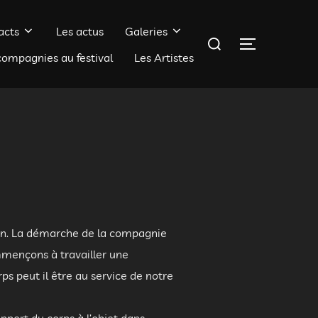
acts
Les actus
Galeries
Rechercher :
PERMUTER 
compagnies au festival
Les Artistes
ion. La démarche de la compagnie
ommençons à travailler une
s peut il être au service de notre