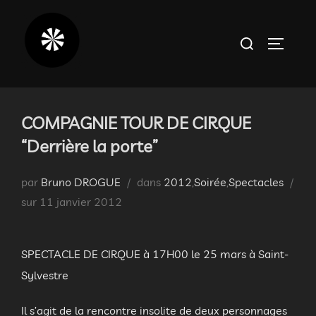
Aller
au
Rechercher :
PERMUT
contenu
COMPAGNIE TOUR DE CIRQUE
“Derrière la porte”
par
Bruno DROGUE
dans
2012
,
Soirée
,
Spectacles
Publié
sur
11 janvier 2012
le
SPECTACLE DE CIRQUE à 17H00 le 25 mars à Saint-
Sylvestre
Il s’agit de la rencontre insolite de deux personnages