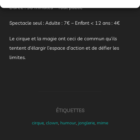
Durée : 50 minutes – Tout public
Spectacle seul : Adulte : 7€ – Enfant < 12 ans : 4€
Le cirque et la magie ont ceci de commun qu’ils
tentent d’élargir l’espace d’action et de défier les
limites.
ÉTIQUETTES
cirque
,
clown
,
humour
,
jonglerie
,
mime