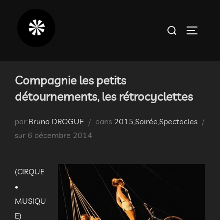
Aller
au
Rechercher :
PERMUT
contenu
Compagnie les petits
détournements, les rétrocyclettes
par
Bruno DROGUE
dans
2015
,
Soirée
,
Spectacles
Publié
sur
6 décembre 2014
le
(CIRQUE
•
MUSIQU
E)