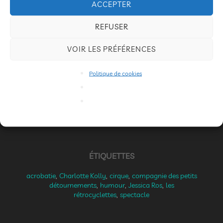
ACCEPTER
maladroite et naïve, se fait mener par le bout du nez.
L’autre autoritaire, minutieuse et un brin joueuse,
REFUSER
n’aime pas se laisser dépasser par les événements.
VOIR LES PRÉFÉRENCES
Alors… c’est à celle qui aura le dernier mot.
COMÉDIENNES • Jessica ROS, Charlotte KOLLY
Politique de cookies
ÉTIQUETTES
acrobatie
,
Charlotte Kolly
,
cirque
,
compagnie des petits
détournements
,
humour
,
Jessica Ros
,
les
rétrocyclettes
,
spectacle