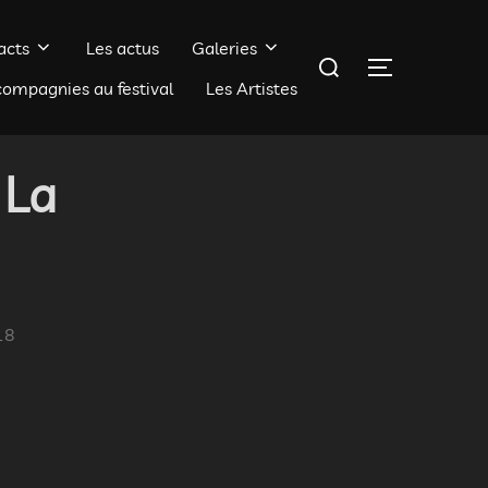
acts
Les actus
Galeries
Rechercher :
PERMUTER 
compagnies au festival
Les Artistes
 La
18