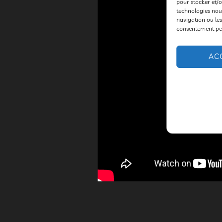
pour stocker et/o
technologies nou
navigation ou les
consentement peut
AC