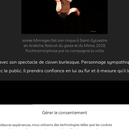
soirée Mimages fait son cirque à Saint-Sylvestre
en Ardèche, festival du geste et du Mime, 2018,
Pochtromorphose par la compagnie la vrille
avec son spectacle de clown burlesque. Personnage sympathiq
ec le public. Il prendra confiance en lui au fur et à mesure qu’i
Gérer le consentement
eilleures expériences, nous utilisons des technologies telles que les cookies