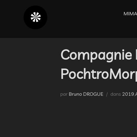
Aller
au
MIMA
contenu
Compagnie LA
PochtroMor
par
Bruno DROGUE
dans
2019
,