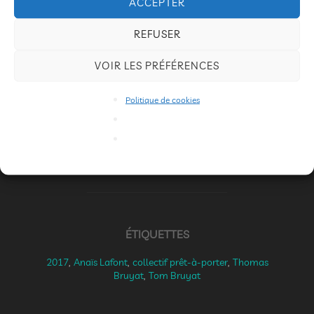
ACCEPTER
offrent un spectacle
REFUSER
touchant et drôle à
partager en famille. Un bout de vie, une tranche de
VOIR LES PRÉFÉRENCES
rire. Droit dans le mur.
Politique de cookies
De et par
Anaïs Lafont
et
Tom Bruyat
ÉTIQUETTES
2017
,
Anaïs Lafont
,
collectif prêt-à-porter
,
Thomas
Bruyat
,
Tom Bruyat