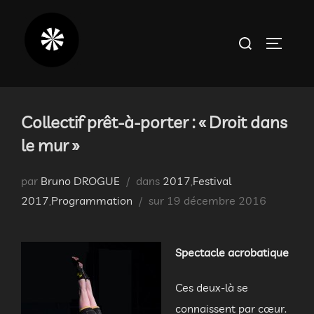
Aller
au
Rechercher :
PERMUT
contenu
Collectif prêt-à-porter : « Droit dans
le mur »
par
Bruno DROGUE
dans
2017
,
Festival
Publié
2017
,
Programmation
sur
19 décembre 2016
le
Spectacle acrobatique
Ces deux-là se
connaissent par cœur.