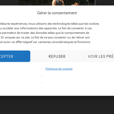
Gérer le consentement
eilleures expériences, nous utilisons des technologies telles que les cookies
u accéder aux informations des appareils. Le fait de consentir à ces
s permettra de traiter des données telles que le comportement de
 ID uniques sur ce site. Le fait de ne pas consentir ou de retirer son
 avoir un effet négatif sur certaines caractéristiques et fonctions.
Bal’ a deux
CEPTER
REFUSER
VOIR LES PR
on Schuermans
Politique de cookies
isitent avec espièglerie l’art de la conquête amoureuse sur un 
ger, jongler, jouer de l’accordéon des heures durant. Une réus