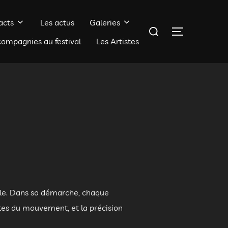
acts
Les actus
Galeries
Rechercher :
PERMUTER 
compagnies au festival
Les Artistes
elle. Dans sa démarche, chaque
extes du mouvement, et la précision