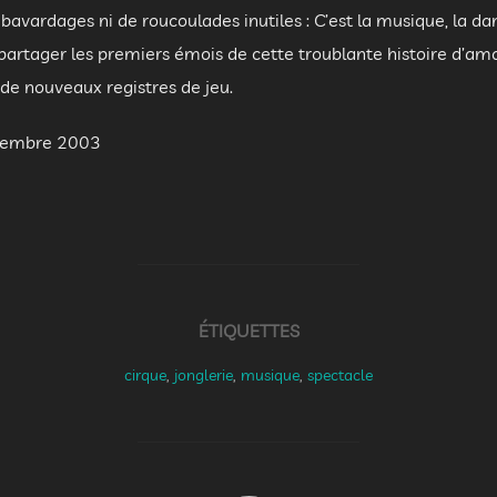
bavardages ni de roucoulades inutiles : C’est la musique, la da
à partager les premiers émois de cette troublante histoire d’am
 de nouveaux registres de jeu.
eptembre 2003
ÉTIQUETTES
cirque
,
jonglerie
,
musique
,
spectacle