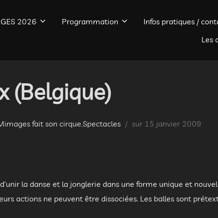
GES 2026
Programmation
Infos pratiques / cont
Les 
x (Belgique)
Publié
Mimages fait son cirque
,
Spectacles
sur
15 janvier 2009
le
e d’unir la danse et la jonglerie dans une forme unique et nouv
 leurs actions ne peuvent être dissociées. Les balles sont prét