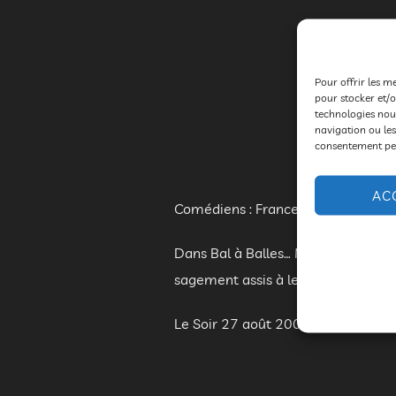
Pour offrir les m
pour stocker et/o
technologies nou
navigation ou les
consentement peut
AC
Comédiens : France Perpête – To
Dans Bal à Balles… Musette, ils rev
sagement assis à les regarder volti
Le Soir 27 août 2001