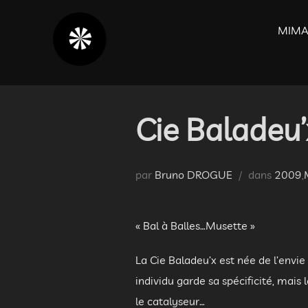
Aller
au
MIMA
contenu
Cie Baladeu’
par
Bruno DROGUE
dans
2009
,
« Bal à Balles…Musette »
La Cie Baladeu’x est née de l’envi
individu garde sa spécificité, mais
le catalyseur…