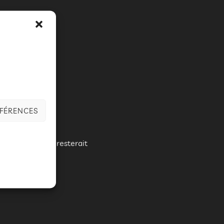
ÉFÉRENCES
banc public… On resterait
site assurément.