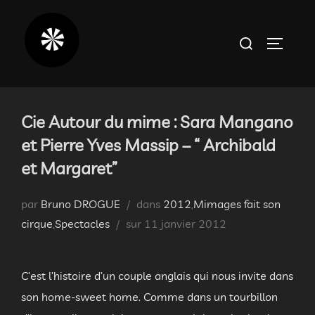
Aller
au
Rechercher :
PERMUT
contenu
Cie Autour du mime : Sara Mangano
et Pierre Yves Massip – “ Archibald
et Margaret”
par
Bruno DROGUE
dans
2012
,
Mimages fait son
Publié
cirque
,
Spectacles
sur
11 janvier 2012
le
C’est l’histoire d’un couple anglais qui nous invite dans
son home-sweet home. Comme dans un tourbillon