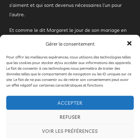
s’aiment et qui sont devenus nécessaires l’un pour
l’autre.
Et comme le dit Margaret le jour de son mariage en
sautant dans les bras de Archibald «je ne te quitterai
Gérer le consentement
jamais plus»
Pour offrir les meilleures expériences, nous utilisons des technologies telles
que les cookies pour stocker et/ou accéder aux informations des appareils.
Dès lors, ils vivent accrochés l’un à l’autre et ne se
Le fait de consentir à ces technologies nous permettra de traiter des
quittent jamais quelles que soient leurs aventures et
données telles que le comportement de navigation ou les ID uniques sur ce
site. Le fait de ne pas consentir ou de retirer son consentement peut avoir
leurs évolutions dans l’espace … prouesse gestuelle et
un effet négatif sur certaines caractéristiques et fonctions.
acrobatique, mais aussi performance de comédien, la
recherche de la perfection dans l’interprétation relève
ACCEPTER
l’humour et la tendresse de ces personnages qui nous
REFUSER
font rire et sourire mais savent aussi nous émouvoir.
VOIR LES PRÉFÉRENCES