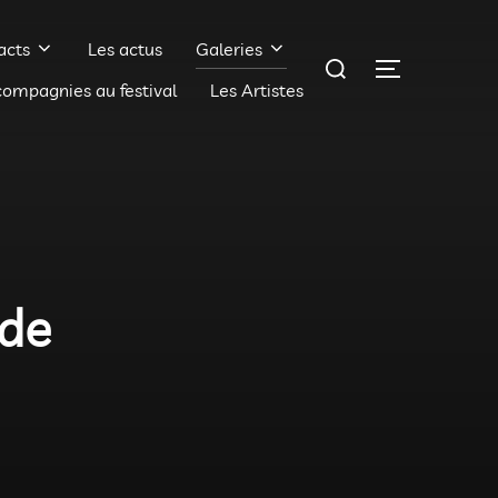
acts
Les actus
Galeries
Rechercher :
PERMUTER 
compagnies au festival
Les Artistes
 de