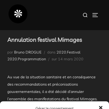
Aller
au
Rechercher :
PERMUT
contenu
Annulation festival Mimages
par
Bruno DROGUE
dans
2020
,
Festival
Publié
2020
,
Programmation
sur
14 mars 2020
le
Au vue de la situation sanitaire et en conséquence
des recommandations et préconisations
gouvernementales, il a été décidé d’annuler
l’ensemble des manifestations du festival Mimages.
Gérer le consentement