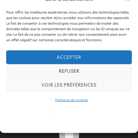
Nous espérons vous retrouver dans des conditions
plus propices à la fête et au spectacle vivant.
Pour offrir les meilleures expériences, nous utilisons des technologies telles
que les cookies pour stocker et/ou accéder aux informations des appareils.
Le fait de consentir à ces technologies nous permettra de traiter des
A très bientôt
données telles que le comportement de navigation ou les ID uniques sur ce
site. Le fait de ne pas consentir ou de retirer son consentement peut avoir
un effet négatif sur certaines caractéristiques et fonctions.
ACCEPTER
REFUSER
ÉTIQUETTES
VOIR LES PRÉFÉRENCES
2020
,
mimages
Politique de cookies
AUTEUR DE LA PUBLICATION